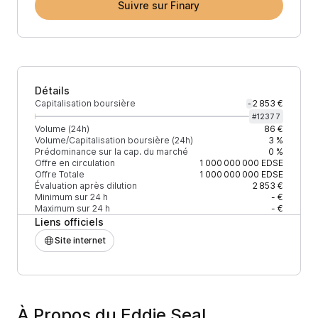
Suivre sur Finary
Détails
Capitalisation boursière
2 853 €
-
#
12377
Volume (24h)
86 €
Volume/Capitalisation boursière (24h)
3 %
Prédominance sur la cap. du marché
0 %
Offre en circulation
1 000 000 000
EDSE
Offre Totale
1 000 000 000
EDSE
Évaluation après dilution
2 853 €
Minimum sur 24 h
- €
Maximum sur 24 h
- €
Liens officiels
Site internet
À Propos du Eddie Seal