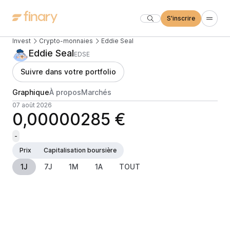
S'inscrire
Invest
Crypto-monnaies
Eddie Seal
Eddie Seal
EDSE
Suivre dans votre portfolio
Graphique
À propos
Marchés
07 août 2026
0,00000285 €
-
Prix
Capitalisation boursière
1J
7J
1M
1A
TOUT