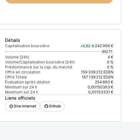
Détails
Capitalisation boursière
242 966 €
+0,82 %
#
4271
Volume (24h)
4 €
Volume/Capitalisation boursière (24h)
0 %
Prédominance sur la cap. du marché
0 %
)
% du volume
Confiance
Mis à jour
Offre en circulation
159 339 212
EDEN
Offre Totale
167 139 212
EDEN
Évaluation après dilution
254 860 €
Minimum sur 24 h
0,00150363 €
Maximum sur 24 h
0,00153331 €
Liens officiels
$
100 %
Récemment
ÉLEVÉE
Site internet
Github