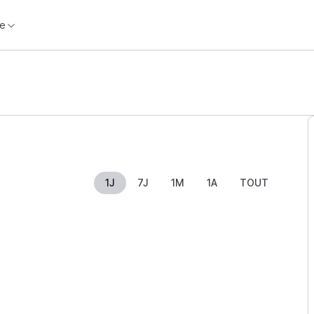
e
1J
7J
1M
1A
TOUT