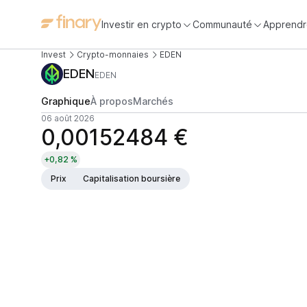
Investir en crypto
Communauté
Apprendr
Invest
Crypto-monnaies
EDEN
EDEN
EDEN
Graphique
À propos
Marchés
06 août 2026
0,00152484 €
+0,82 %
Prix
Capitalisation boursière