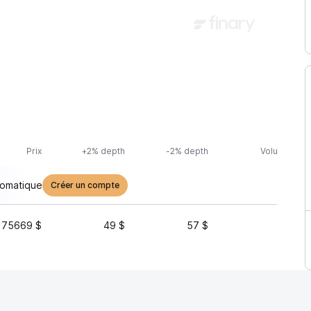
Prix
+2% depth
-2% depth
Volume (24h
tomatique
Créer un compte
175669 $
49 $
57 $
5 