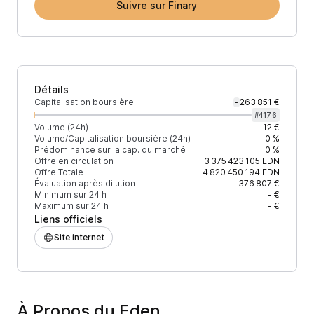
Suivre sur Finary
Détails
Capitalisation boursière
263 851 €
-
#
4176
Volume (24h)
12 €
Volume/Capitalisation boursière (24h)
0 %
Prédominance sur la cap. du marché
0 %
Offre en circulation
3 375 423 105
EDN
Offre Totale
4 820 450 194
EDN
Évaluation après dilution
376 807 €
Minimum sur 24 h
- €
Maximum sur 24 h
- €
Liens officiels
Site internet
À Propos du Eden