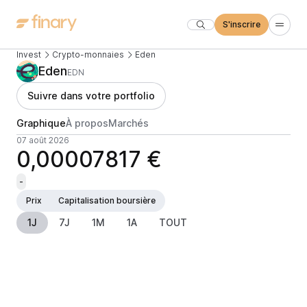
S'inscrire
Invest
Crypto-monnaies
Eden
Eden
EDN
Suivre dans votre portfolio
Graphique
À propos
Marchés
07 août 2026
0,00007817 €
-
Prix
Capitalisation boursière
1J
7J
1M
1A
TOUT