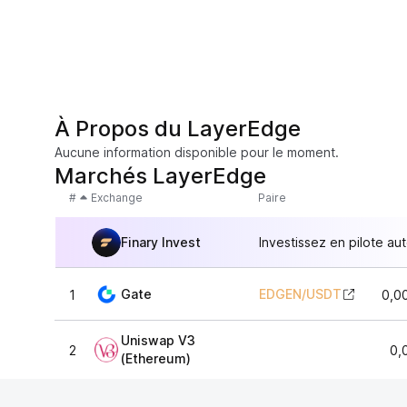
À Propos du LayerEdge
Aucune information disponible pour le moment.
Marchés LayerEdge
#
Exchange
Paire
Finary Invest
Investissez en pilote au
Gate
EDGEN
/
USDT
1
0,0
Uniswap V3
2
0,
(Ethereum)