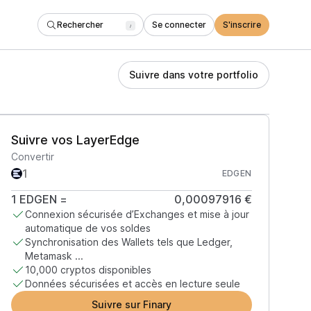
Rechercher
Se connecter
S'inscrire
/
Suivre dans votre portfolio
Suivre vos LayerEdge
Convertir
EDGEN
1
EDGEN
=
0,00097916 €
Connexion sécurisée d’Exchanges et mise à jour
automatique de vos soldes
Synchronisation des Wallets tels que Ledger,
Metamask ...
10,000 cryptos disponibles
Données sécurisées et accès en lecture seule
Suivre sur Finary