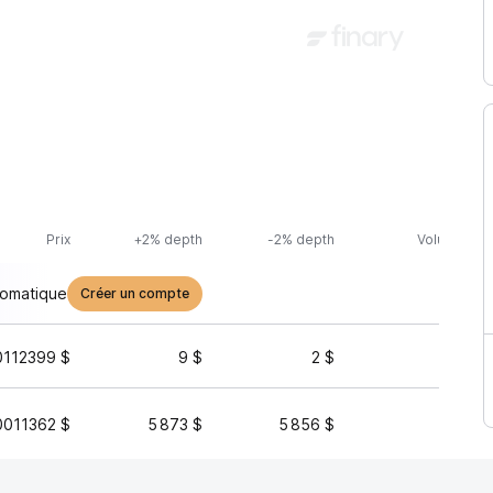
Prix
+2% depth
-2% depth
Volume (24
tomatique
Créer un compte
0112399 $
9 $
2 $
3 576
0011362 $
5 873 $
5 856 $
2 326