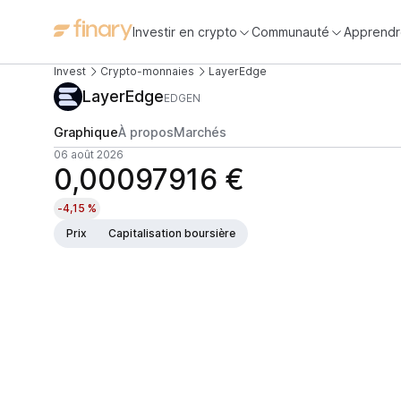
Investir en crypto
Communauté
Apprendr
Invest
Crypto-monnaies
LayerEdge
LayerEdge
EDGEN
Graphique
À propos
Marchés
06 août 2026
0,00097916 €
-4,15 %
Prix
Capitalisation boursière