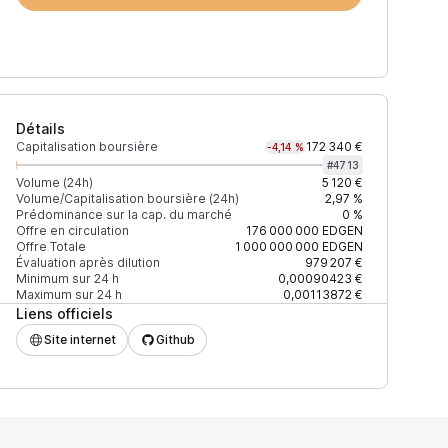
Détails
Capitalisation boursière
172 340 €
-4,14 %
#
4713
Volume (24h)
5 120 €
Volume/Capitalisation boursière (24h)
2,97 %
Prédominance sur la cap. du marché
0 %
h)
% du volume
Confiance
Mis à jour
Offre en circulation
176 000 000
EDGEN
Offre Totale
1 000 000 000
EDGEN
Évaluation après dilution
979 207 €
Minimum sur 24 h
0,00090423 €
Maximum sur 24 h
0,00113872 €
Liens officiels
 $
60,59 %
Récemment
ÉLEVÉE
Site internet
Github
 $
39,41 %
Récemment
ÉLEVÉE