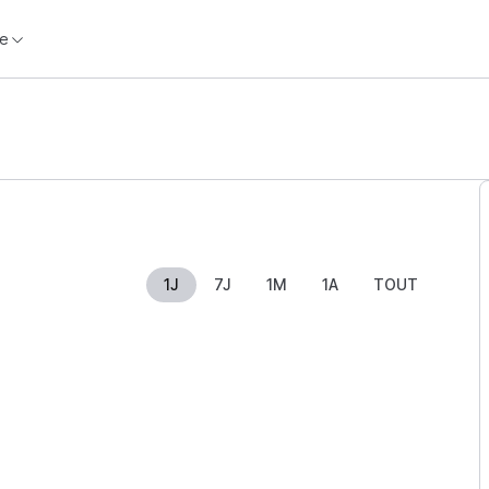
e
1J
7J
1M
1A
TOUT