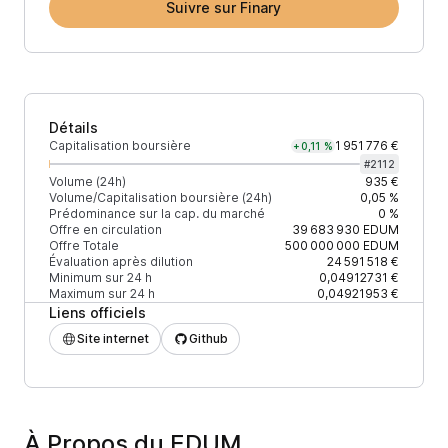
Suivre sur Finary
Détails
Capitalisation boursière
1 951 776 €
+0,11 %
#
2112
Volume (24h)
935 €
Volume/Capitalisation boursière (24h)
0,05 %
Prédominance sur la cap. du marché
0 %
Offre en circulation
39 683 930
EDUM
Offre Totale
500 000 000
EDUM
Évaluation après dilution
24 591 518 €
Minimum sur 24 h
0,04912731 €
Maximum sur 24 h
0,04921953 €
Liens officiels
Site internet
Github
À Propos du EDUM