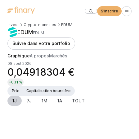
S'inscrire
Invest
Crypto-monnaies
EDUM
EDUM
EDUM
Suivre dans votre portfolio
Graphique
À propos
Marchés
08 août 2026
0,04918304 €
+0,11 %
Prix
Capitalisation boursière
1J
7J
1M
1A
TOUT