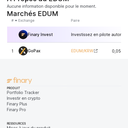
Aucune information disponible pour le moment.
Marchés EDUM
#
Exchange
Paire
Finary Invest
Investissez en pilote automat
GoPax
EDUM
/
KRW
1
0,05685
PRODUIT
Portfolio Tracker
Investir en crypto
Finary Plus
Finary Pro
RESSOURCES
Mises à jour du produit