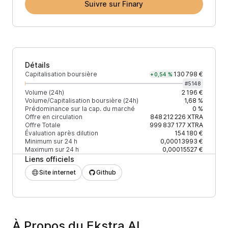
Suivre sur Finary
Détails
Capitalisation boursière
130 798 €
+0,54 %
#
5148
Volume (24h)
2 196 €
Volume/Capitalisation boursière (24h)
1,68 %
Prédominance sur la cap. du marché
0 %
Offre en circulation
848 212 226
XTRA
Offre Totale
999 837 177
XTRA
Évaluation après dilution
154 180 €
Minimum sur 24 h
0,00013993 €
Maximum sur 24 h
0,00015527 €
Liens officiels
Site internet
Github
À Propos du Ekstra AI