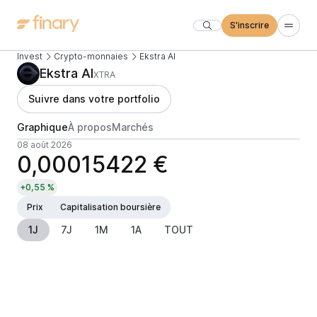
S'inscrire
Invest
Crypto-monnaies
Ekstra AI
Ekstra AI
XTRA
Suivre dans votre portfolio
Graphique
À propos
Marchés
08 août 2026
0,00015422 €
+0,55 %
Prix
Capitalisation boursière
1J
7J
1M
1A
TOUT