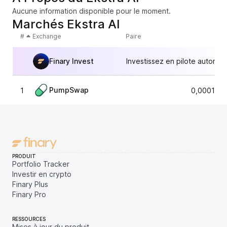
Aucune information disponible pour le moment.
Marchés Ekstra AI
#
Exchange
Paire
Finary Invest
Investissez en pilote automat
PumpSwap
1
0,000178
PRODUIT
Portfolio Tracker
Investir en crypto
Finary Plus
Finary Pro
RESSOURCES
Mises à jour du produit