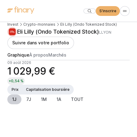
S'inscrire
Invest
Crypto-monnaies
Eli Lilly (Ondo Tokenized Stock)
Eli Lilly (Ondo Tokenized Stock)
LLYON
Suivre dans votre portfolio
Graphique
À propos
Marchés
09 août 2026
1 029,99 €
+0,54 %
Prix
Capitalisation boursière
1J
7J
1M
1A
TOUT