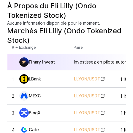
À Propos du Eli Lilly (Ondo
Tokenized Stock)
Aucune information disponible pour le moment.
Marchés Eli Lilly (Ondo Tokenized
Stock)
#
Exchange
Paire
Finary Invest
Investissez en pilote automat
LBank
LLYON
/
USDT
1
1 184,
MEXC
LLYON
/
USDT
2
1 195,
BingX
LLYON
/
USDT
3
1 193,
Gate
LLYON
/
USDT
4
1 186,