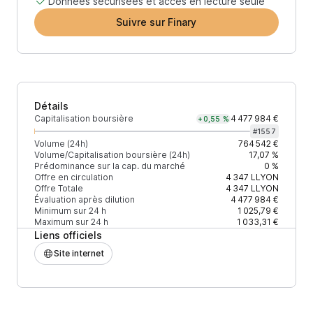
Données sécurisées et accès en lecture seule
Suivre sur Finary
Détails
Capitalisation boursière
4 477 984 €
+0,55 %
#
1557
Volume (24h)
764 542 €
Volume/Capitalisation boursière (24h)
17,07 %
Prédominance sur la cap. du marché
0 %
Offre en circulation
4 347
LLYON
Offre Totale
4 347
LLYON
Évaluation après dilution
4 477 984 €
Minimum sur 24 h
1 025,79 €
Maximum sur 24 h
1 033,31 €
Liens officiels
Site internet