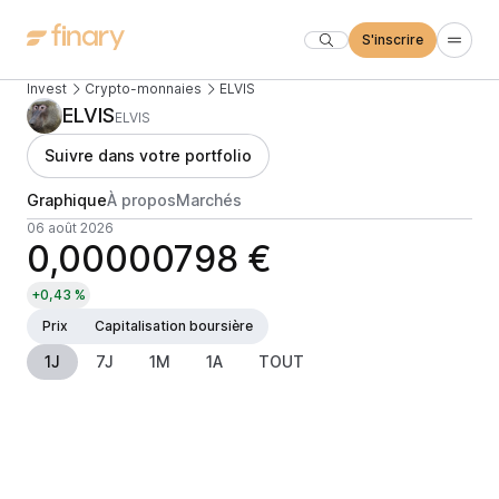
S'inscrire
Invest
Crypto-monnaies
ELVIS
ELVIS
ELVIS
Suivre dans votre portfolio
Graphique
À propos
Marchés
06 août 2026
0,00000798 €
+0,43 %
Prix
Capitalisation boursière
1J
7J
1M
1A
TOUT