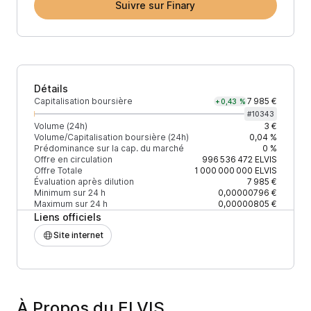
Suivre sur Finary
Détails
Capitalisation boursière
7 985 €
+0,43 %
#
10343
Volume (24h)
3 €
Volume/Capitalisation boursière (24h)
0,04 %
Prédominance sur la cap. du marché
0 %
Offre en circulation
996 536 472
ELVIS
Offre Totale
1 000 000 000
ELVIS
Évaluation après dilution
7 985 €
Minimum sur 24 h
0,00000796 €
Maximum sur 24 h
0,00000805 €
Liens officiels
Site internet
À Propos du ELVIS