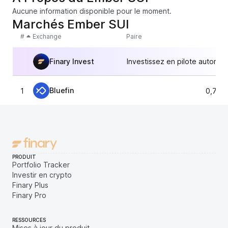
Aucune information disponible pour le moment.
Marchés Ember SUI
#
Exchange
Paire
Finary Invest
Investissez en pilote automat
Bluefin
1
0,702
PRODUIT
Portfolio Tracker
Investir en crypto
Finary Plus
Finary Pro
RESSOURCES
Mises à jour du produit