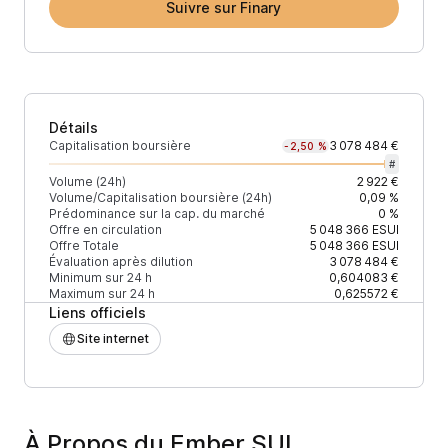
Suivre sur Finary
Détails
Capitalisation boursière
3 078 484 €
-2,50 %
#
Volume (24h)
2 922 €
Volume/Capitalisation boursière (24h)
0,09 %
Prédominance sur la cap. du marché
0 %
Offre en circulation
5 048 366
ESUI
Offre Totale
5 048 366
ESUI
Évaluation après dilution
3 078 484 €
Minimum sur 24 h
0,604083 €
Maximum sur 24 h
0,625572 €
Liens officiels
Site internet
À Propos du Ember SUI