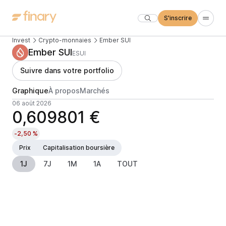
S'inscrire
Invest
Crypto-monnaies
Ember SUI
Ember SUI
ESUI
Suivre dans votre portfolio
Graphique
À propos
Marchés
06 août 2026
0,609801 €
-2,50 %
Prix
Capitalisation boursière
1J
7J
1M
1A
TOUT