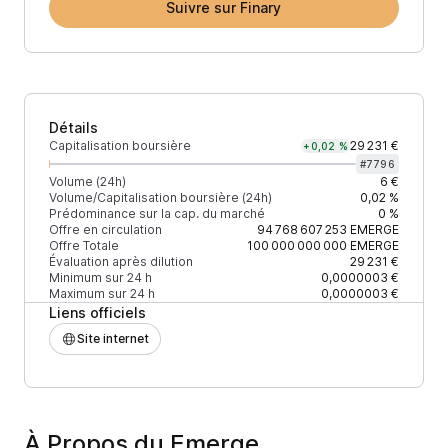
Suivre sur Finary
Détails
Capitalisation boursière
29 231 €
+0,02 %
#
7796
Volume (24h)
6 €
Volume/Capitalisation boursière (24h)
0,02 %
Prédominance sur la cap. du marché
0 %
Offre en circulation
94 768 607 253
EMERGE
Offre Totale
100 000 000 000
EMERGE
Évaluation après dilution
29 231 €
Minimum sur 24 h
0,0000003 €
Maximum sur 24 h
0,0000003 €
Liens officiels
Site internet
À Propos du Emerge