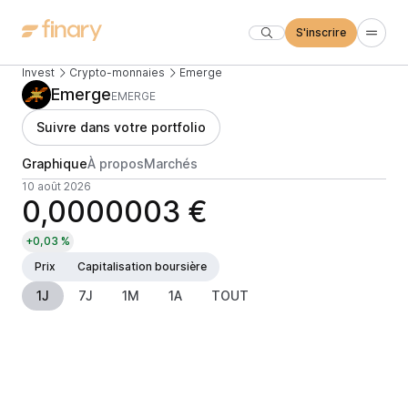
S'inscrire
Invest
Crypto-monnaies
Emerge
Emerge
EMERGE
Suivre dans votre portfolio
Graphique
À propos
Marchés
10 août 2026
0,0000003 €
+0,03 %
Prix
Capitalisation boursière
1J
7J
1M
1A
TOUT