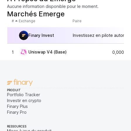
Aucune information disponible pour le moment.
Marchés Emerge
#
Exchange
Paire
Finary Invest
Investissez en pilote automat
Uniswap V4 (Base)
1
0,000000
PRODUIT
Portfolio Tracker
Investir en crypto
Finary Plus
Finary Pro
RESSOURCES
Mises à jour du produit