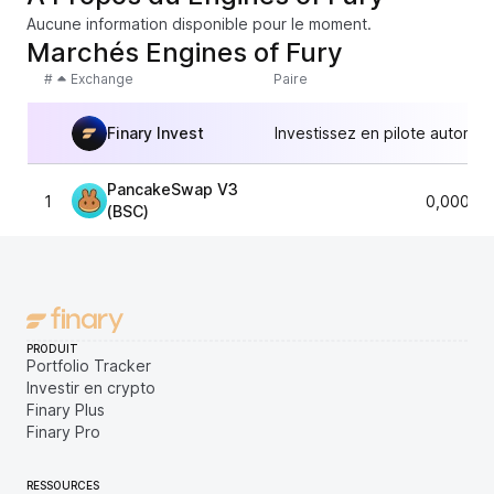
Aucune information disponible pour le moment.
Marchés Engines of Fury
#
Exchange
Paire
Finary Invest
Investissez en pilote automat
PancakeSwap V3
1
0,00017
(BSC)
PRODUIT
Portfolio Tracker
Investir en crypto
Finary Plus
Finary Pro
RESSOURCES