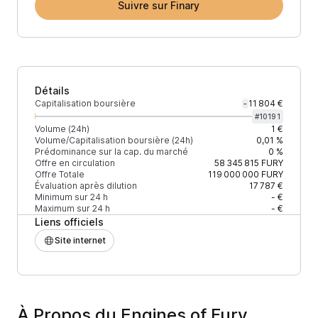
Suivre sur Finary
Détails
Capitalisation boursière
11 804 €
-
#
10191
Volume (24h)
1 €
Volume/Capitalisation boursière (24h)
0,01 %
Prédominance sur la cap. du marché
0 %
Offre en circulation
58 345 815
FURY
Offre Totale
119 000 000
FURY
Évaluation après dilution
17 787 €
Minimum sur 24 h
- €
Maximum sur 24 h
- €
Liens officiels
Site internet
À Propos du Engines of Fury