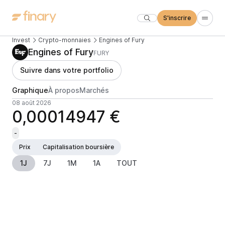
S'inscrire
Invest
Crypto-monnaies
Engines of Fury
Engines of Fury
FURY
Suivre dans votre portfolio
Graphique
À propos
Marchés
08 août 2026
0,00014947 €
-
Prix
Capitalisation boursière
1J
7J
1M
1A
TOUT