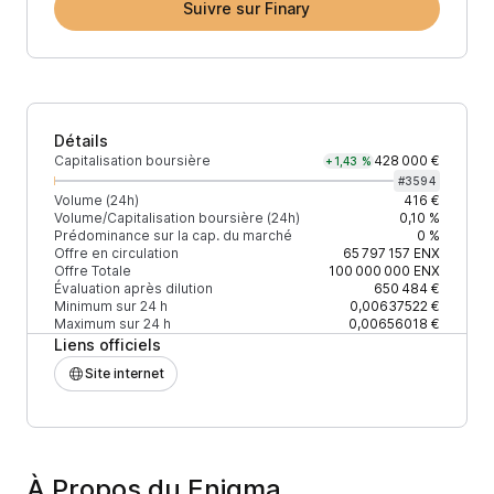
Suivre sur Finary
Détails
Capitalisation boursière
428 000 €
+1,43 %
#
3594
Volume (24h)
416 €
Volume/Capitalisation boursière (24h)
0,10 %
Prédominance sur la cap. du marché
0 %
Offre en circulation
65 797 157
ENX
Offre Totale
100 000 000
ENX
Évaluation après dilution
650 484 €
Minimum sur 24 h
0,00637522 €
Maximum sur 24 h
0,00656018 €
Liens officiels
Site internet
À Propos du Enigma