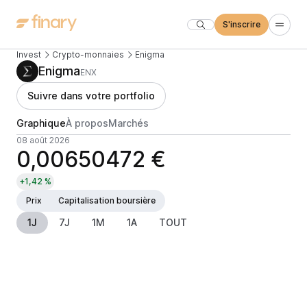
S'inscrire
Invest
Crypto-monnaies
Enigma
Enigma
ENX
Suivre dans votre portfolio
Graphique
À propos
Marchés
08 août 2026
0,00650472 €
+1,42 %
Prix
Capitalisation boursière
1J
7J
1M
1A
TOUT