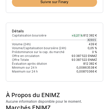
Suivre sur Finary
Détails
Capitalisation boursière
812 382 €
+0,27 %
#
2905
Volume (24h)
439 €
Volume/Capitalisation boursière (24h)
0,05 %
Prédominance sur la cap. du marché
0 %
Offre en circulation
93 387 522
ENIMZ
Offre Totale
93 387 522
ENIMZ
Évaluation après dilution
812 382 €
Minimum sur 24 h
0,00863538 €
Maximum sur 24 h
0,00870366 €
À Propos du ENIMZ
Aucune information disponible pour le moment.
Marchés ENIMZ