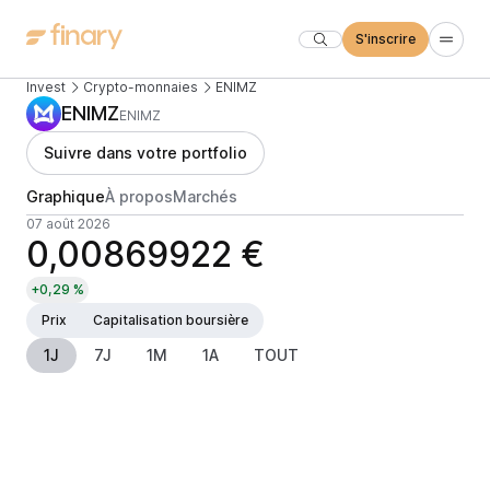
S'inscrire
Invest
Crypto-monnaies
ENIMZ
ENIMZ
ENIMZ
Suivre dans votre portfolio
Graphique
À propos
Marchés
07 août 2026
0,00869922 €
+0,29 %
Prix
Capitalisation boursière
1J
7J
1M
1A
TOUT