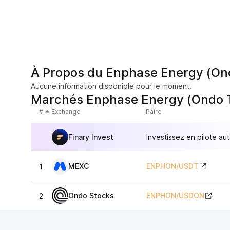
À Propos du Enphase Energy (On
Aucune information disponible pour le moment.
Marchés Enphase Energy (Ondo 
#
Exchange
Paire
Finary Invest
Investissez en pilote au
MEXC
ENPHON
/
USDT
1
Ondo Stocks
ENPHON
/
USDON
2