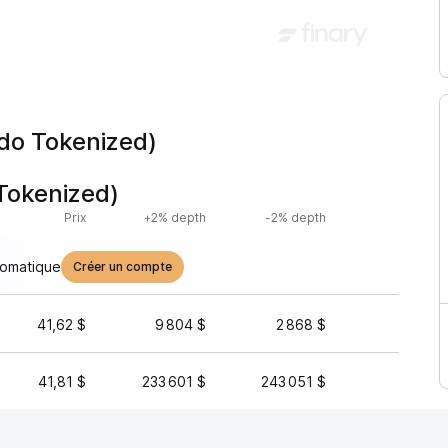
do Tokenized)
Tokenized)
Prix
+2% depth
-2% depth
Volume 
tomatique
Créer un compte
41,62 $
9 804 $
2 868 $
59 8
41,81 $
233 601 $
243 051 $
2 