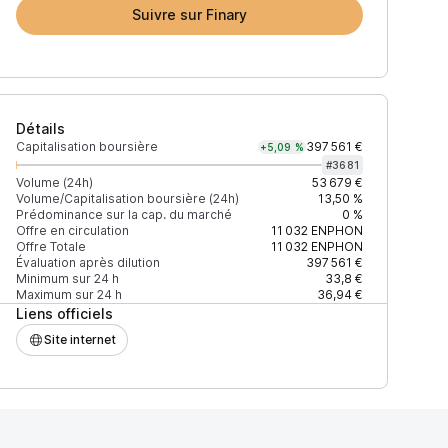
Suivre sur Finary
Détails
Capitalisation boursière
397 561 €
+5,09 %
#
3681
Volume (24h)
53 679 €
Volume/Capitalisation boursière (24h)
13,50 %
Prédominance sur la cap. du marché
0 %
(24h)
% du volume
Confiance
Mis à jour
Offre en circulation
11 032
ENPHON
Offre Totale
11 032
ENPHON
Évaluation après dilution
397 561 €
Minimum sur 24 h
33,8 €
Maximum sur 24 h
36,94 €
Liens officiels
90 $
96,47 %
Récemment
ÉLEVÉE
Site internet
193 $
3,53 %
Récemment
ÉLEVÉE