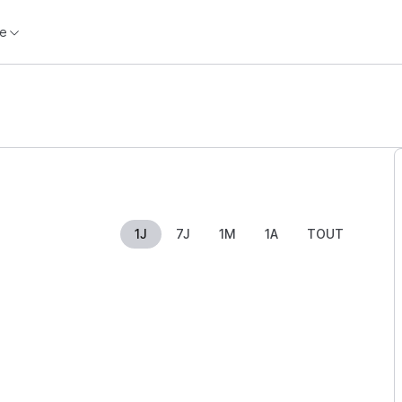
e
1J
7J
1M
1A
TOUT