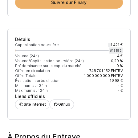
Suivre sur Finary
Détails
Capitalisation boursière
1 421 €
-
#
13152
Volume (24h)
4 €
Volume/Capitalisation boursière (24h)
0,29 %
Prédominance sur la cap. du marché
0 %
Offre en circulation
748 701 152
ENTRV
Offre Totale
1 000 000 000
ENTRV
Évaluation après dilution
1 898 €
Minimum sur 24 h
- €
Maximum sur 24 h
- €
Liens officiels
Site internet
Github
À Propos du Entrave