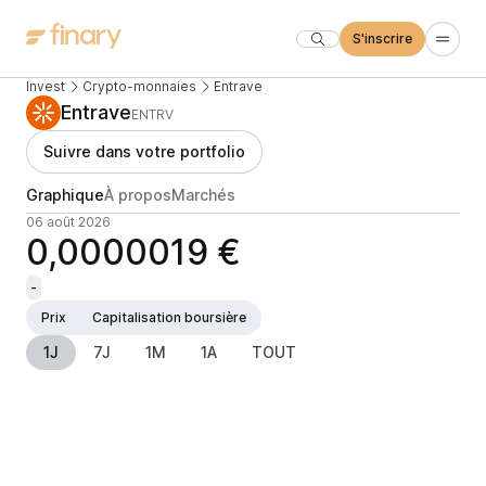
S'inscrire
Invest
Crypto-monnaies
Entrave
Entrave
ENTRV
Suivre dans votre portfolio
Graphique
À propos
Marchés
06 août 2026
0,0000019 €
-
Prix
Capitalisation boursière
1J
7J
1M
1A
TOUT