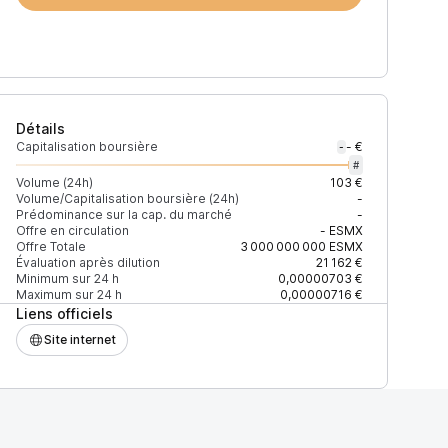
Détails
Capitalisation boursière
- €
-
#
Volume (24h)
103 €
Volume/Capitalisation boursière (24h)
-
Prédominance sur la cap. du marché
-
)
% du volume
Confiance
Mis à jour
Offre en circulation
-
ESMX
Offre Totale
3 000 000 000
ESMX
Évaluation après dilution
21 162 €
Minimum sur 24 h
0,00000703 €
Maximum sur 24 h
0,00000716 €
Liens officiels
$
100 %
Récemment
ÉLEVÉE
Site internet