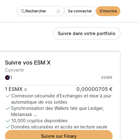
Rechercher
Se connecter
S'inscrire
/
Suivre dans votre portfolio
Suivre vos ESM X
Convertir
ESMX
1
ESMX
=
0,00000705 €
Connexion sécurisée d’Exchanges et mise à jour
automatique de vos soldes
Synchronisation des Wallets tels que Ledger,
Metamask ...
10,000 cryptos disponibles
Données sécurisées et accès en lecture seule
Suivre sur Finary