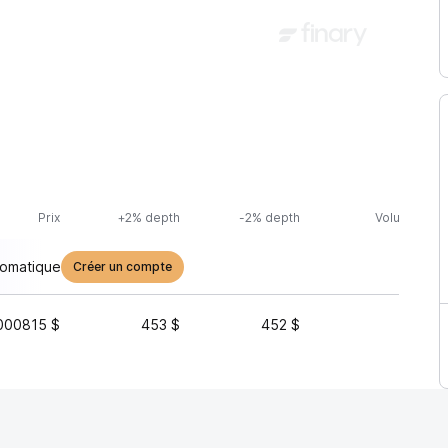
Prix
+2% depth
-2% depth
Volume (24h
tomatique
Créer un compte
000815 $
453 $
452 $
119 