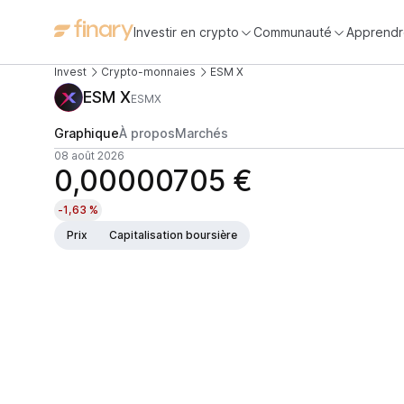
Investir en crypto
Communauté
Apprendr
Invest
Crypto-monnaies
ESM X
ESM X
ESMX
Graphique
À propos
Marchés
08 août 2026
0,00000705 €
-1,63 %
Prix
Capitalisation boursière