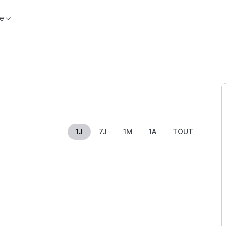
e
1J
7J
1M
1A
TOUT