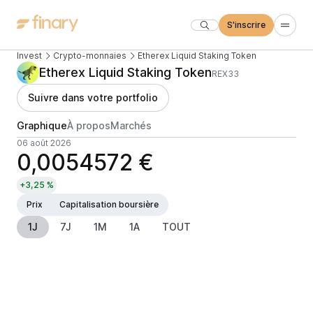
S'inscrire
Invest
Crypto-monnaies
Etherex Liquid Staking Token
Etherex Liquid Staking Token
REX33
Suivre dans votre portfolio
Graphique
À propos
Marchés
06 août 2026
0,0054572 €
+3,25 %
Prix
Capitalisation boursière
1J
7J
1M
1A
TOUT