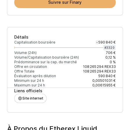
Suivre sur Finary
Détails
Capitalisation boursière
590 840 €
-
#
3320
Volume (24h)
706 €
Volume/Capitalisation boursière (24h)
0,12 %
Prédominance sur la cap. du marché
0 %
Offre en circulation
108 265 294
REX33
Offre Totale
108 265 294
REX33
Évaluation après dilution
590 840 €
Minimum sur 24 h
0,00501031 €
Maximum sur 24 h
0,00615955 €
Liens officiels
Site internet
À Propos du Etherex Liquid