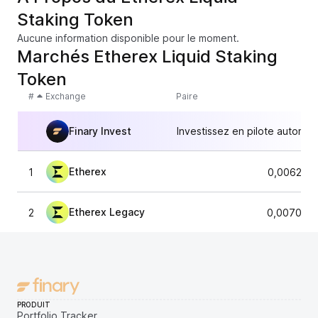
Staking Token
Aucune information disponible pour le moment.
Marchés Etherex Liquid Staking
Token
#
Exchange
Paire
Finary Invest
Investissez en pilote automat
Etherex
1
0,006288
Etherex Legacy
2
0,0070722
PRODUIT
Portfolio Tracker