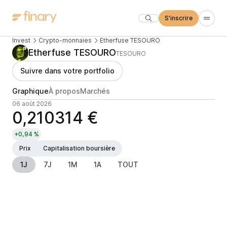
S'inscrire
Invest
Crypto-monnaies
Etherfuse TESOURO
Etherfuse TESOURO
TESOURO
Suivre dans votre portfolio
Graphique
À propos
Marchés
06 août 2026
0,210314 €
+0,94 %
Prix
Capitalisation boursière
1J
7J
1M
1A
TOUT