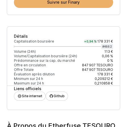
Suivre sur Finary
Détails
Capitalisation boursière
178 331 €
+0,94 %
#
4662
Volume (24h)
113 €
Volume/Capitalisation boursière (24h)
0,06 %
Prédominance sur la cap. du marché
0 %
Offre en circulation
847 907
TESOURO
Offre Totale
847 907
TESOURO
Évaluation après dilution
178 331 €
Minimum sur 24 h
0,209212 €
Maximum sur 24 h
0,210858 €
Liens officiels
Site internet
Github
À Propos du Etherfuse TESOURO