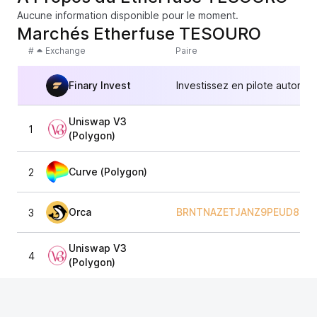
Aucune information disponible pour le moment.
Marchés Etherfuse TESOURO
#
Exchange
Paire
Finary Invest
Investissez en pilote automat
Uniswap V3
1
(Polygon)
Curve (Polygon)
2
Orca
BRNTNAZETJANZ9PEUD8DR
3
Uniswap V3
4
(Polygon)