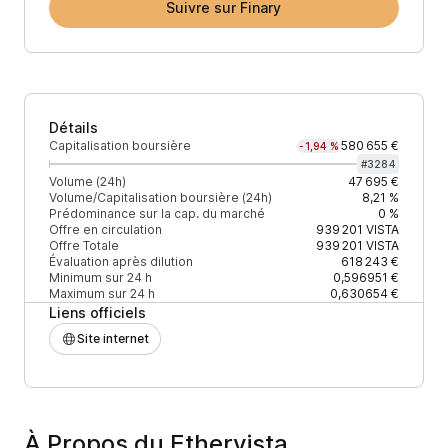
Suivre sur Finary
Détails
Capitalisation boursière
580 655 €
-1,94 %
#
3284
Volume (24h)
47 695 €
Volume/Capitalisation boursière (24h)
8,21 %
Prédominance sur la cap. du marché
0 %
Offre en circulation
939 201
VISTA
Offre Totale
939 201
VISTA
Évaluation après dilution
618 243 €
Minimum sur 24 h
0,596951 €
Maximum sur 24 h
0,630654 €
Liens officiels
Site internet
À Propos du Ethervista