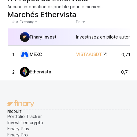
Aucune information disponible pour le moment.
Marchés Ethervista
#
Exchange
Paire
Finary Invest
Investissez en pilote automat
MEXC
VISTA
/
USDT
1
0,7137
Ethervista
2
0,7137
PRODUIT
Portfolio Tracker
Investir en crypto
Finary Plus
Finary Pro