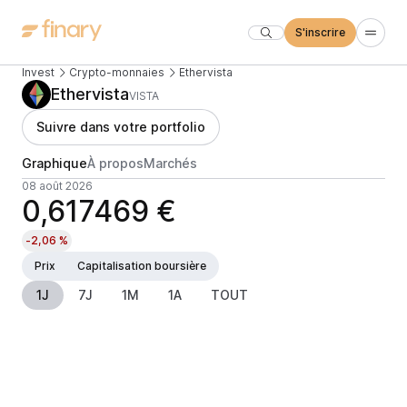
S'inscrire
Invest
Crypto-monnaies
Ethervista
Ethervista
VISTA
Suivre dans votre portfolio
Graphique
À propos
Marchés
08 août 2026
0,617469 €
-2,06 %
Prix
Capitalisation boursière
1J
7J
1M
1A
TOUT