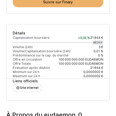
Suivre sur Finary
Détails
Capitalisation boursière
21 844 €
+0,36 %
#
8269
Volume (24h)
3 €
Volume/Capitalisation boursière (24h)
0,01 %
Prédominance sur la cap. du marché
0 %
Offre en circulation
100 000 000 000
EUDAEMON
Offre Totale
100 000 000 000
EUDAEMON
Évaluation après dilution
21 844 €
Minimum sur 24 h
0,0000002 €
Maximum sur 24 h
0,0000002 €
Liens officiels
Site internet
À Propos du eudaemon_0