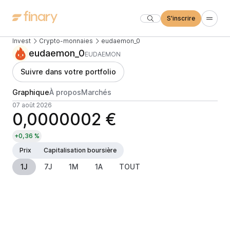
S'inscrire
Invest
Crypto-monnaies
eudaemon_0
eudaemon_0
EUDAEMON
Suivre dans votre portfolio
Graphique
À propos
Marchés
07 août 2026
0,0000002 €
+0,36 %
Prix
Capitalisation boursière
1J
7J
1M
1A
TOUT