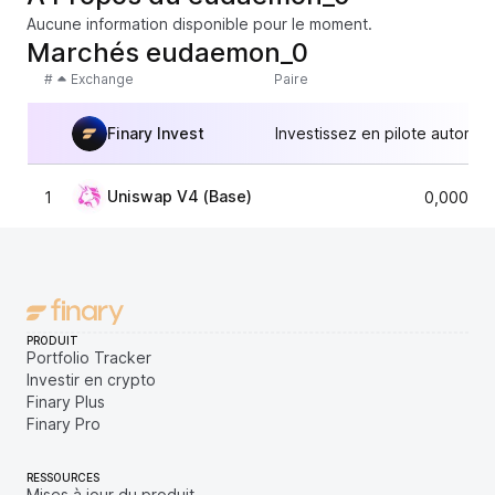
Aucune information disponible pour le moment.
Marchés eudaemon_0
#
Exchange
Paire
Finary Invest
Investissez en pilote automat
Uniswap V4 (Base)
1
0,000000
PRODUIT
Portfolio Tracker
Investir en crypto
Finary Plus
Finary Pro
RESSOURCES
Mises à jour du produit