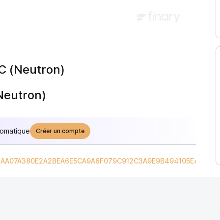
C (Neutron)
Neutron)
tomatique
Créer un compte
8AA07A380E2A2BEA6E5CA9A6F079C912C3A9E9B494105E4F81
/
I