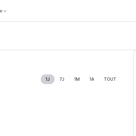
e
1J
7J
1M
1A
TOUT