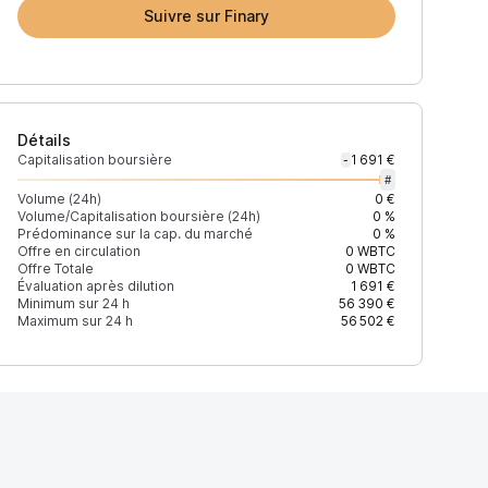
Suivre sur Finary
Détails
Capitalisation boursière
1 691 €
-
#
Volume (24h)
0 €
Volume/Capitalisation boursière (24h)
0 %
Prédominance sur la cap. du marché
0 %
Offre en circulation
0
WBTC
Offre Totale
0
WBTC
Évaluation après dilution
1 691 €
Minimum sur 24 h
56 390 €
Maximum sur 24 h
56 502 €
BC/0E293A7622DC9A6439DB60E6D234B5AF446962E27CA3AB4