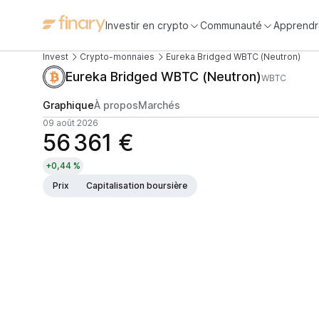
Investir en crypto
Communauté
Apprendr
Invest
Crypto-monnaies
Eureka Bridged WBTC (Neutron)
Eureka Bridged WBTC (Neutron)
WBTC
Graphique
À propos
Marchés
09 août 2026
56 361 €
+0,44 %
Prix
Capitalisation boursière