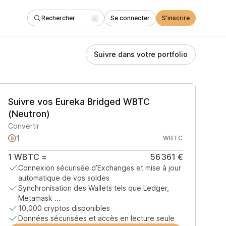
Rechercher
Se connecter
S'inscrire
/
Suivre dans votre portfolio
Suivre vos Eureka Bridged WBTC
(Neutron)
Convertir
WBTC
1
WBTC
=
56 361 €
Connexion sécurisée d’Exchanges et mise à jour
automatique de vos soldes
Synchronisation des Wallets tels que Ledger,
Metamask ...
10,000 cryptos disponibles
Données sécurisées et accès en lecture seule