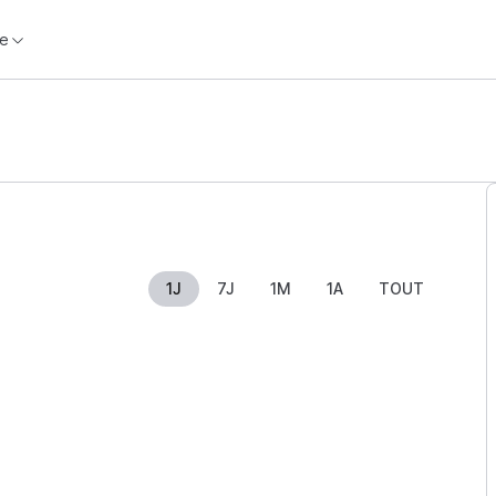
e
1J
7J
1M
1A
TOUT