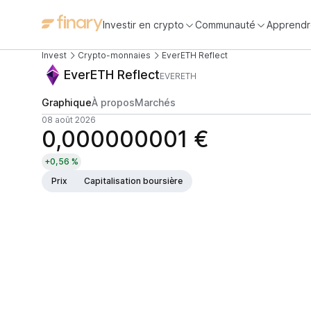
Investir en crypto
Communauté
Apprendr
Invest
Crypto-monnaies
EverETH Reflect
EverETH Reflect
EVERETH
Graphique
À propos
Marchés
08 août 2026
0,000000001 €
+0,56 %
Prix
Capitalisation boursière