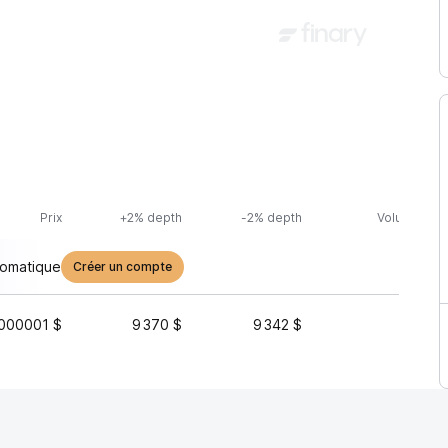
Prix
+2% depth
-2% depth
Volume (24h
tomatique
Créer un compte
000001 $
9 370 $
9 342 $
5 