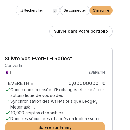
Rechercher
Se connecter
S'inscrire
/
Suivre dans votre portfolio
Suivre vos EverETH Reflect
Convertir
EVERETH
1
EVERETH
=
0,000000001 €
Connexion sécurisée d’Exchanges et mise à jour
automatique de vos soldes
Synchronisation des Wallets tels que Ledger,
Metamask ...
10,000 cryptos disponibles
Données sécurisées et accès en lecture seule
Suivre sur Finary