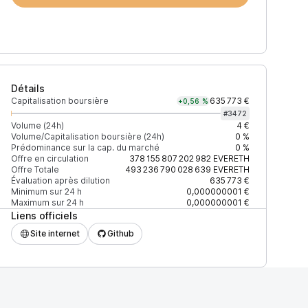
Détails
Capitalisation boursière
635 773 €
+0,56 %
#
3472
Volume (24h)
4 €
Volume/Capitalisation boursière (24h)
0 %
Prédominance sur la cap. du marché
0 %
)
% du volume
Confiance
Mis à jour
Offre en circulation
378 155 807 202 982
EVERETH
Offre Totale
493 236 790 028 639
EVERETH
Évaluation après dilution
635 773 €
Minimum sur 24 h
0,000000001 €
Maximum sur 24 h
0,000000001 €
Liens officiels
$
100 %
Récemment
ÉLEVÉE
Site internet
Github