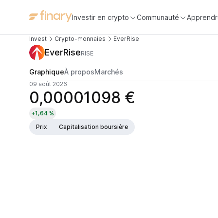
Investir en crypto
Communauté
Apprendr
Invest
Crypto-monnaies
EverRise
EverRise
RISE
Graphique
À propos
Marchés
09 août 2026
0,00001098 €
+1,64 %
Prix
Capitalisation boursière