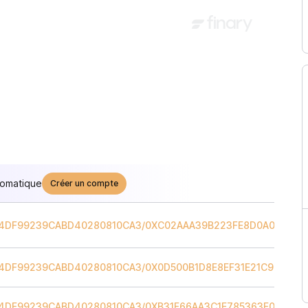
tomatique
Créer un compte
14DF99239CABD40280810CA3
/
0XC02AAA39B223FE8D0A0E5C4F
14DF99239CABD40280810CA3
/
0X0D500B1D8E8EF31E21C99D1DB
14DF99239CABD40280810CA3
/
0XB31F66AA3C1E785363F0875A1