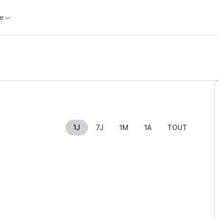
e
1J
7J
1M
1A
TOUT