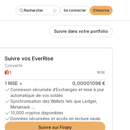
Rechercher
Se connecter
S'inscrire
/
Suivre dans votre portfolio
Suivre vos EverRise
Convertir
RISE
1
RISE
=
0,00001098 €
Connexion sécurisée d’Exchanges et mise à jour
automatique de vos soldes
Synchronisation des Wallets tels que Ledger,
Metamask ...
10,000 cryptos disponibles
Données sécurisées et accès en lecture seule
Suivre sur Finary