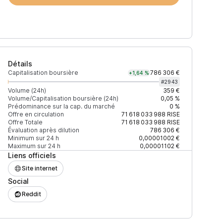
Détails
Capitalisation boursière
786 306 €
+1,64 %
#
2943
Volume (24h)
359 €
Volume/Capitalisation boursière (24h)
0,05 %
Prédominance sur la cap. du marché
0 %
Prix
+2% depth
Offre en circulation
71 618 033 988
RISE
Offre Totale
71 618 033 988
RISE
Évaluation après dilution
786 306 €
Minimum sur 24 h
0,00001002 €
Maximum sur 24 h
0,00001102 €
Liens officiels
27EAD9083C756CC2
0,00001274 $
2 470 $
Site internet
Social
9A6444D3ADF1270
0,0000108 $
713 $
Reddit
B74E27B85FD66C7
0,00001148 $
885 $