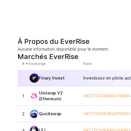
À Propos du EverRise
Aucune information disponible pour le moment.
Marchés EverRise
#
Exchange
Paire
Finary Invest
Investissez en pilote au
Uniswap V2
0XC17C30E985411886
1
(Ethereum)
Quickswap
0XC17C30E985411886
2
LFJ
0XC17C30E985411886
3