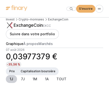
S'inscrire
Invest
Crypto-monnaies
ExchangeCoin
ExchangeCoin
EXCC
Suivre dans votre portfolio
Graphique
À propos
Marchés
07 août 2026
0,03977379 €
-35,56 %
Prix
Capitalisation boursière
1J
7J
1M
1A
TOUT