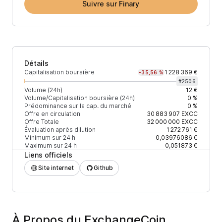
Suivre sur Finary
Détails
Capitalisation boursière
1 228 369 €
-35,56 %
#
2506
Volume (24h)
12 €
Volume/Capitalisation boursière (24h)
0 %
Prédominance sur la cap. du marché
0 %
Offre en circulation
30 883 907
EXCC
Offre Totale
32 000 000
EXCC
Évaluation après dilution
1 272 761 €
Minimum sur 24 h
0,03976086 €
Maximum sur 24 h
0,051873 €
Liens officiels
Site internet
Github
À Propos du ExchangeCoin