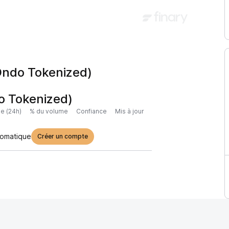
ndo Tokenized)
 Tokenized)
e (24h)
% du volume
Confiance
Mis à jour
tomatique
Créer un compte