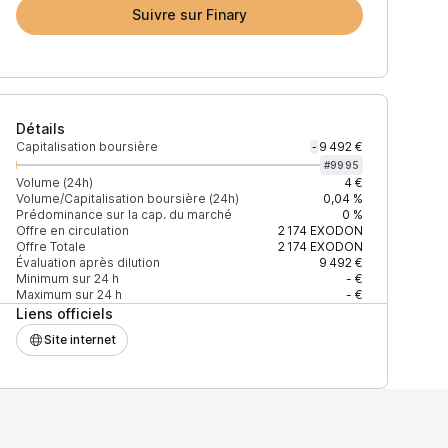
Suivre sur Finary
Détails
Capitalisation boursière
9 492 €
-
#
9995
Volume (24h)
4 €
Volume/Capitalisation boursière (24h)
0,04 %
Prédominance sur la cap. du marché
0 %
Offre en circulation
2 174
EXODON
Offre Totale
2 174
EXODON
Évaluation après dilution
9 492 €
Minimum sur 24 h
- €
Maximum sur 24 h
- €
Liens officiels
Site internet