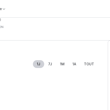
e
)
ON
1J
7J
1M
1A
TOUT