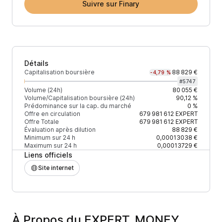
Suivre sur Finary
Détails
Capitalisation boursière
88 829 €
-4,79 %
#
5747
Volume (24h)
80 055 €
Volume/Capitalisation boursière (24h)
90,12 %
Prédominance sur la cap. du marché
0 %
Offre en circulation
679 981 612
EXPERT
Offre Totale
679 981 612
EXPERT
Évaluation après dilution
88 829 €
Minimum sur 24 h
0,00013038 €
Maximum sur 24 h
0,00013729 €
Liens officiels
Site internet
À Propos du EXPERT_MONEY