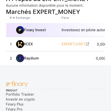
Aucune information disponible pour le moment.
Marchés EXPERT_MONEY
#
Exchange
Paire
Finary Invest
Investissez en pilote automat
KCEX
EXPERT
/
USDT
1
0,00015
Raydium
2
0,00015
PRODUIT
Portfolio Tracker
Investir en crypto
Finary Plus
Finary Pro