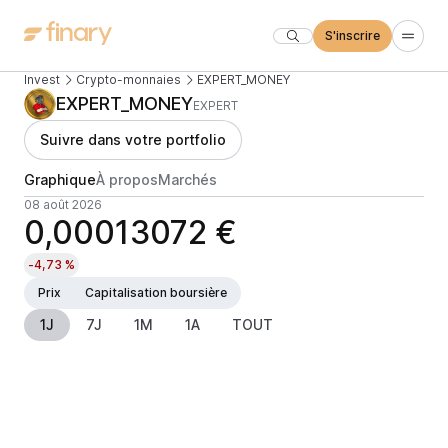
S'inscrire
Invest
Crypto-monnaies
EXPERT_MONEY
EXPERT_MONEY
EXPERT
Suivre dans votre portfolio
Graphique
À propos
Marchés
08 août 2026
0,00013072 €
-4,73 %
Prix
Capitalisation boursière
1J
7J
1M
1A
TOUT