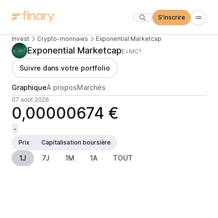
S'inscrire
Invest
Crypto-monnaies
Exponential Marketcap
Exponential Marketcap
E=MC²
Suivre dans votre portfolio
Graphique
À propos
Marchés
07 août 2026
0,00000674 €
-
Prix
Capitalisation boursière
1J
7J
1M
1A
TOUT