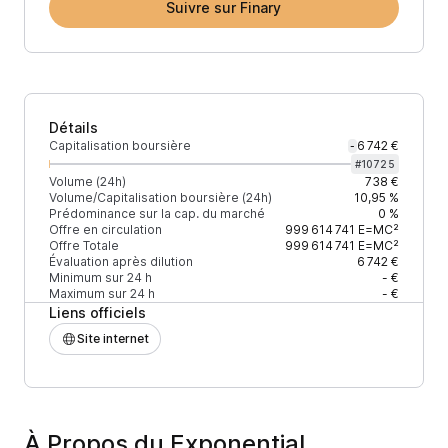
Suivre sur Finary
Détails
Capitalisation boursière
6 742 €
-
#
10725
Volume (24h)
738 €
Volume/Capitalisation boursière (24h)
10,95 %
Prédominance sur la cap. du marché
0 %
Offre en circulation
999 614 741
E=MC²
Offre Totale
999 614 741
E=MC²
Évaluation après dilution
6 742 €
Minimum sur 24 h
- €
Maximum sur 24 h
- €
Liens officiels
Site internet
À Propos du Exponential