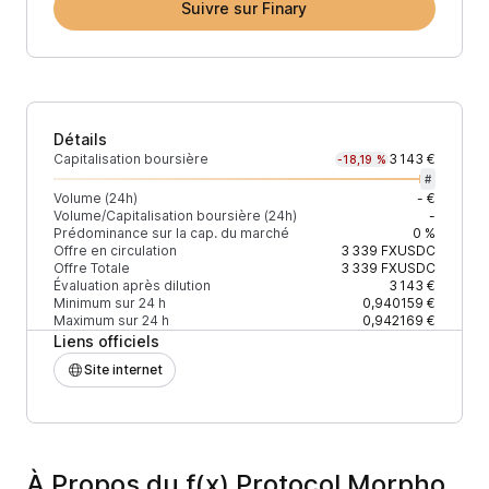
Suivre sur Finary
Détails
Capitalisation boursière
3 143 €
-18,19 %
#
Volume (24h)
- €
Volume/Capitalisation boursière (24h)
-
Prédominance sur la cap. du marché
0 %
Offre en circulation
3 339
FXUSDC
Offre Totale
3 339
FXUSDC
Évaluation après dilution
3 143 €
Minimum sur 24 h
0,940159 €
Maximum sur 24 h
0,942169 €
Liens officiels
Site internet
À Propos du f(x) Protocol Morpho