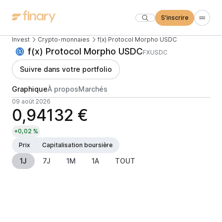
S'inscrire
Invest
Crypto-monnaies
f(x) Protocol Morpho USDC
f(x) Protocol Morpho USDC
FXUSDC
Suivre dans votre portfolio
Graphique
À propos
Marchés
09 août 2026
0,94132 €
+0,02 %
Prix
Capitalisation boursière
1J
7J
1M
1A
TOUT