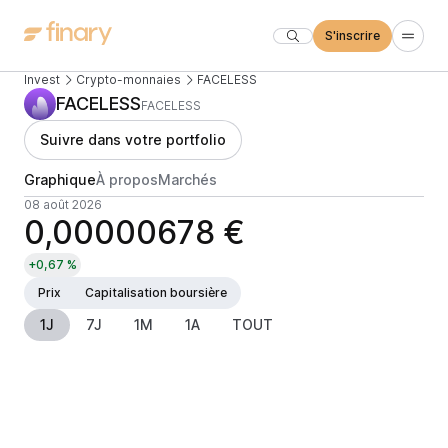
S'inscrire
Invest
Crypto-monnaies
FACELESS
FACELESS
FACELESS
Suivre dans votre portfolio
Graphique
À propos
Marchés
08 août 2026
0,00000678 €
+0,67 %
Prix
Capitalisation boursière
1J
7J
1M
1A
TOUT