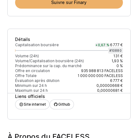
Suivre sur Finary
Détails
Capitalisation boursière
6 777 €
+0,67 %
#
10880
Volume (24h)
131 €
Volume/Capitalisation boursière (24h)
1,93 %
Prédominance sur la cap. du marché
0 %
Offre en circulation
935 988 813
FACELESS
Offre Totale
1 000 000 000
FACELESS
Évaluation après dilution
6 777 €
Minimum sur 24 h
0,00000668 €
Maximum sur 24 h
0,00000681 €
Liens officiels
Site internet
Github
À Propos du FACELESS