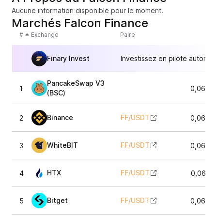
Aucune information disponible pour le moment.
Marchés Falcon Finance
#
Exchange
Paire
Finary Invest
Investissez en pilote automat
PancakeSwap V3
1
0,0635
(BSC)
Binance
FF
/
USDT
2
0,0635
WhiteBIT
FF
/
USDT
3
0,0636
HTX
FF
/
USDT
4
0,0635
Bitget
FF
/
USDT
5
0,0635