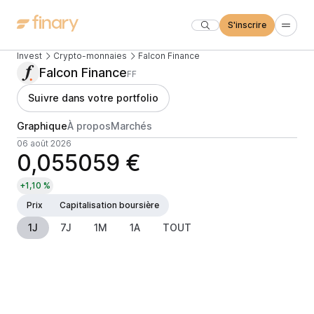
S'inscrire
Invest
Crypto-monnaies
Falcon Finance
Falcon Finance
FF
Suivre dans votre portfolio
Graphique
À propos
Marchés
06 août 2026
0,055059 €
+1,10 %
Prix
Capitalisation boursière
1J
7J
1M
1A
TOUT