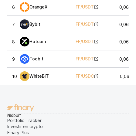
OrangeX
FF
/
USDT
6
0,0635
Bybit
FF
/
USDT
7
0,0634
Hotcoin
FF
/
USDT
8
0,0635
Toobit
FF
/
USDT
9
0,0635
WhiteBIT
FF
/
USDC
10
0,0634
PRODUIT
Portfolio Tracker
Investir en crypto
Finary Plus