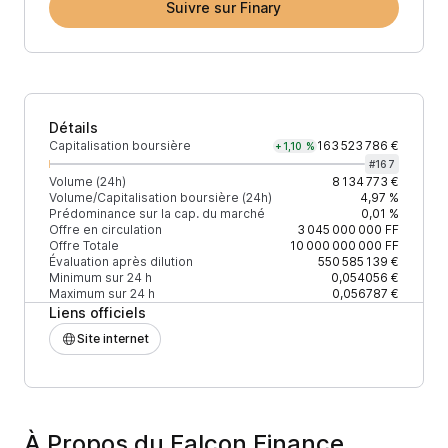
Suivre sur Finary
Détails
Capitalisation boursière
163 523 786 €
+1,10 %
#
167
Volume (24h)
8 134 773 €
Volume/Capitalisation boursière (24h)
4,97 %
Prédominance sur la cap. du marché
0,01 %
Offre en circulation
3 045 000 000
FF
Offre Totale
10 000 000 000
FF
Évaluation après dilution
550 585 139 €
Minimum sur 24 h
0,054056 €
Maximum sur 24 h
0,056787 €
Liens officiels
Site internet
À Propos du Falcon Finance