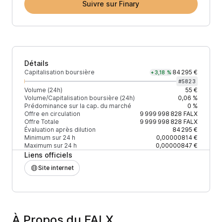
Suivre sur Finary
Détails
Capitalisation boursière
84 295 €
+3,18 %
#
5823
Volume (24h)
55 €
Volume/Capitalisation boursière (24h)
0,06 %
Prédominance sur la cap. du marché
0 %
Offre en circulation
9 999 998 828
FALX
Offre Totale
9 999 998 828
FALX
Évaluation après dilution
84 295 €
Minimum sur 24 h
0,00000814 €
Maximum sur 24 h
0,00000847 €
Liens officiels
Site internet
À Propos du FALX