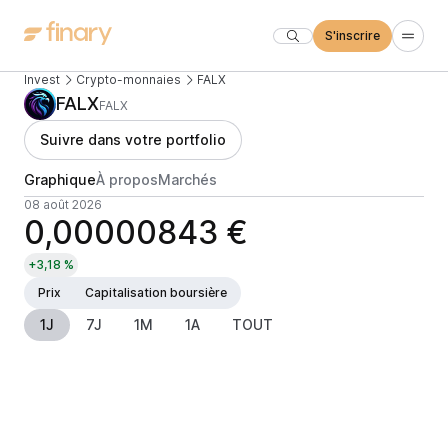
S'inscrire
Invest
Crypto-monnaies
FALX
FALX
FALX
Suivre dans votre portfolio
Graphique
À propos
Marchés
08 août 2026
0,00000843 €
+3,18 %
Prix
Capitalisation boursière
1J
7J
1M
1A
TOUT