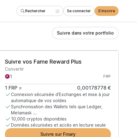
Rechercher
Se connecter
S'inscrire
/
Suivre dans votre portfolio
Suivre vos Fame Reward Plus
Convertir
FRP
1
FRP
=
0,00178778 €
Connexion sécurisée d’Exchanges et mise à jour
automatique de vos soldes
Synchronisation des Wallets tels que Ledger,
Metamask ...
10,000 cryptos disponibles
Données sécurisées et accès en lecture seule
Suivre sur Finary