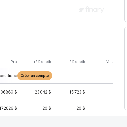
Prix
+2% depth
-2% depth
Volume (24h
tomatique
Créer un compte
206869 $
23 042 $
15 723 $
11 266 
172026 $
20 $
20 $
3 