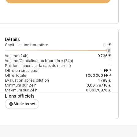
Détails
Capitalisation boursière
- €
-
#
Volume (24h)
9 736 €
Volume/Capitalisation boursière (24h)
-
Prédominance sur la cap. du marché
-
)
% du volume
Confiance
Mis à jour
Offre en circulation
-
FRP
Offre Totale
1 000 000
FRP
Évaluation après dilution
1 788 €
Minimum sur 24 h
0,00178716 €
Maximum sur 24 h
0,00178876 €
Liens officiels
$
100 %
Récemment
ÉLEVÉE
Site internet
$
0,03 %
Récemment
ÉLEVÉE