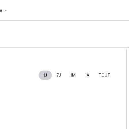
e
1J
7J
1M
1A
TOUT