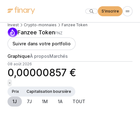
S'inscrire
Invest
Crypto-monnaies
Fanzee Token
Fanzee Token
FNZ
Suivre dans votre portfolio
Graphique
À propos
Marchés
08 août 2026
0,00000857 €
-
Prix
Capitalisation boursière
1J
7J
1M
1A
TOUT