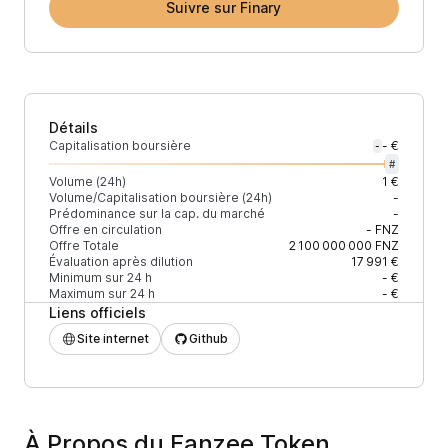
Suivre sur Finary
Détails
Capitalisation boursière
- €
-
#
Volume (24h)
1 €
Volume/Capitalisation boursière (24h)
-
Prédominance sur la cap. du marché
-
Offre en circulation
-
FNZ
Offre Totale
2 100 000 000
FNZ
Évaluation après dilution
17 991 €
Minimum sur 24 h
- €
Maximum sur 24 h
- €
Liens officiels
Site internet
Github
À Propos du Fanzee Token