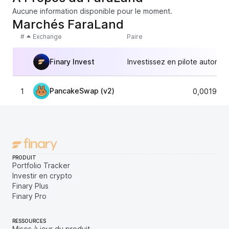
Aucune information disponible pour le moment.
Marchés FaraLand
#
Exchange
Paire
Finary Invest
Investissez en pilote automat
PancakeSwap (v2)
1
0,001942
PRODUIT
Portfolio Tracker
Investir en crypto
Finary Plus
Finary Pro
RESSOURCES
Mises à jour du produit