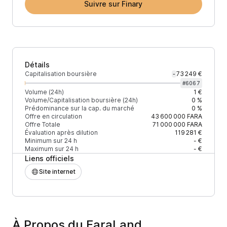
Suivre sur Finary
Détails
Capitalisation boursière
73 249 €
-
#
6067
Volume (24h)
1 €
Volume/Capitalisation boursière (24h)
0 %
Prédominance sur la cap. du marché
0 %
Offre en circulation
43 600 000
FARA
Offre Totale
71 000 000
FARA
Évaluation après dilution
119 281 €
Minimum sur 24 h
- €
Maximum sur 24 h
- €
Liens officiels
Site internet
À Propos du FaraLand