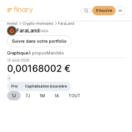
S'inscrire
Invest
Crypto-monnaies
FaraLand
FaraLand
FARA
Suivre dans votre portfolio
Graphique
À propos
Marchés
10 août 2026
0,00168002 €
-
Prix
Capitalisation boursière
1J
7J
1M
1A
TOUT