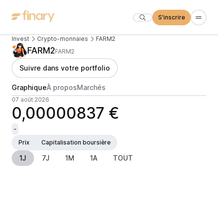
S'inscrire
Invest
Crypto-monnaies
FARM2
FARM2
FARM2
Suivre dans votre portfolio
Graphique
À propos
Marchés
07 août 2026
0,00000837 €
-
Prix
Capitalisation boursière
1J
7J
1M
1A
TOUT