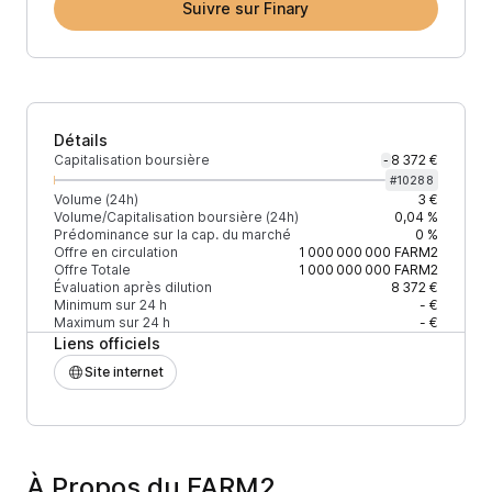
Suivre sur Finary
Détails
Capitalisation boursière
8 372 €
-
#
10288
Volume (24h)
3 €
Volume/Capitalisation boursière (24h)
0,04 %
Prédominance sur la cap. du marché
0 %
Offre en circulation
1 000 000 000
FARM2
Offre Totale
1 000 000 000
FARM2
Évaluation après dilution
8 372 €
Minimum sur 24 h
- €
Maximum sur 24 h
- €
Liens officiels
Site internet
À Propos du FARM2