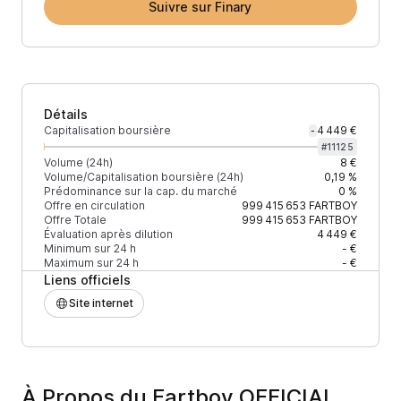
Suivre sur Finary
Détails
Capitalisation boursière
4 449 €
-
#
11125
Volume (24h)
8 €
Volume/Capitalisation boursière (24h)
0,19 %
Prédominance sur la cap. du marché
0 %
Offre en circulation
999 415 653
FARTBOY
Offre Totale
999 415 653
FARTBOY
Évaluation après dilution
4 449 €
Minimum sur 24 h
- €
Maximum sur 24 h
- €
Liens officiels
Site internet
À Propos du Fartboy OFFICIAL