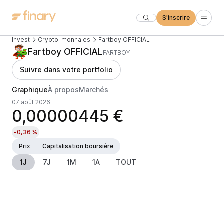
S'inscrire
Invest
Crypto-monnaies
Fartboy OFFICIAL
Fartboy OFFICIAL
FARTBOY
Suivre dans votre portfolio
Graphique
À propos
Marchés
07 août 2026
0,00000445 €
-0,36 %
Prix
Capitalisation boursière
1J
7J
1M
1A
TOUT