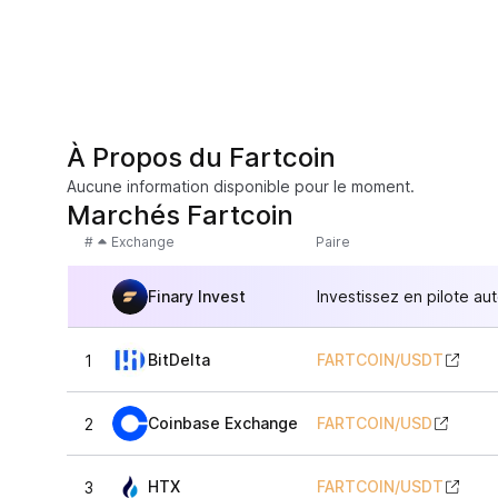
À Propos du Fartcoin
Aucune information disponible pour le moment.
Marchés Fartcoin
#
Exchange
Paire
Finary Invest
Investissez en pilote au
BitDelta
FARTCOIN
/
USDT
1
Coinbase Exchange
FARTCOIN
/
USD
2
HTX
FARTCOIN
/
USDT
3