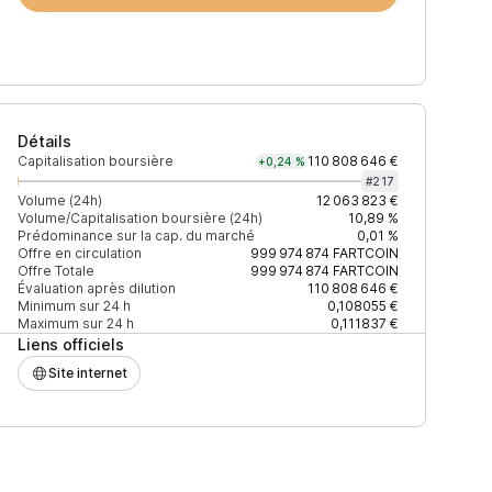
Détails
Capitalisation boursière
110 808 646 €
+0,24 %
#
217
Volume (24h)
12 063 823 €
Volume/Capitalisation boursière (24h)
10,89 %
Prédominance sur la cap. du marché
0,01 %
Prix
+2% depth
-2% dep
Offre en circulation
999 974 874
FARTCOIN
Offre Totale
999 974 874
FARTCOIN
Évaluation après dilution
110 808 646 €
Minimum sur 24 h
0,108055 €
Maximum sur 24 h
0,111837 €
Liens officiels
0,128036 $
7 935 $
5 424
Site internet
0,128164 $
238 501 $
338 634
0,128096 $
977 $
704 