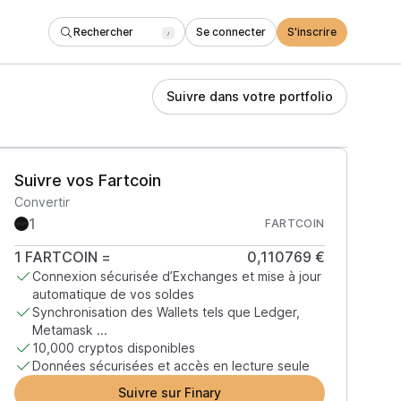
Rechercher
Se connecter
S'inscrire
/
Suivre dans votre portfolio
Suivre vos Fartcoin
Convertir
FARTCOIN
1
FARTCOIN
=
0,110769 €
Connexion sécurisée d’Exchanges et mise à jour
automatique de vos soldes
Synchronisation des Wallets tels que Ledger,
Metamask ...
10,000 cryptos disponibles
Données sécurisées et accès en lecture seule
Suivre sur Finary