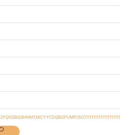
O2FQVQBQ8HHM13KCYYCDQBGPUMP
/
SO1111111111111111111111111111
her plus