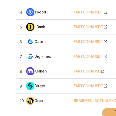
Toobit
FARTCOIN
/
USDT
4
LBank
FARTCOIN
/
USDT
5
Gate
FARTCOIN
/
USDT
6
DigiFinex
FARTCOIN
/
USDT
7
Kraken
FARTCOIN
/
USD
8
Bitget
FARTCOIN
/
USDT
9
Orca
9BB6NFECJBCTNNLFK
10
Affic