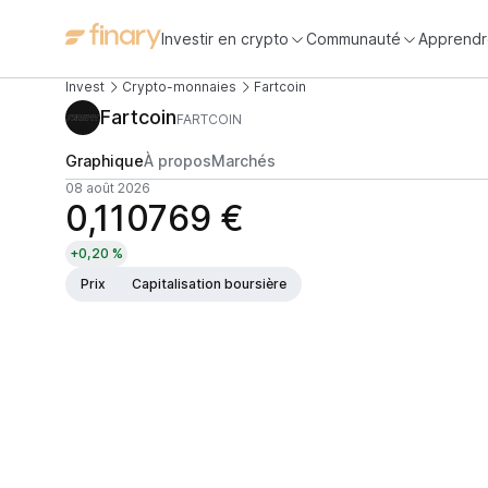
Investir en crypto
Communauté
Apprendr
Invest
Crypto-monnaies
Fartcoin
Fartcoin
FARTCOIN
Graphique
À propos
Marchés
08 août 2026
0,110769 €
+0,20 %
Prix
Capitalisation boursière