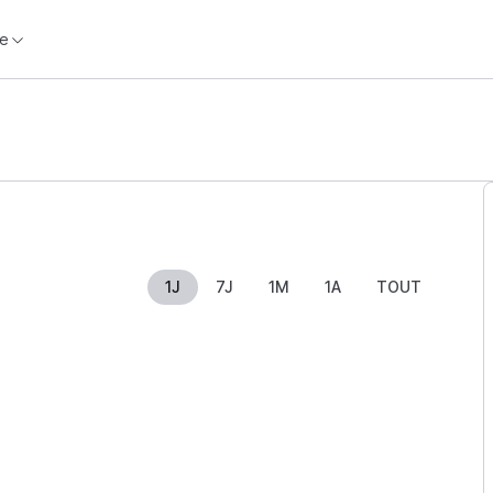
e
1J
7J
1M
1A
TOUT