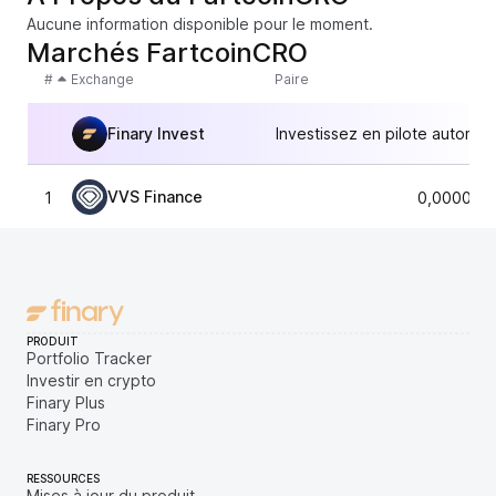
Aucune information disponible pour le moment.
Marchés FartcoinCRO
#
Exchange
Paire
Finary Invest
Investissez en pilote automat
VVS Finance
1
0,000010
PRODUIT
Portfolio Tracker
Investir en crypto
Finary Plus
Finary Pro
RESSOURCES
Mises à jour du produit