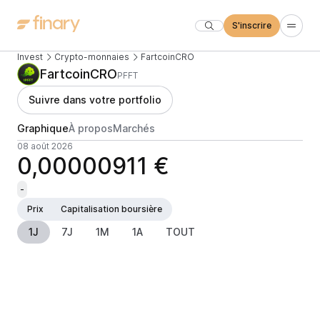
S'inscrire
Invest
Crypto-monnaies
FartcoinCRO
FartcoinCRO
PFFT
Suivre dans votre portfolio
Graphique
À propos
Marchés
08 août 2026
0,00000911 €
-
Prix
Capitalisation boursière
1J
7J
1M
1A
TOUT