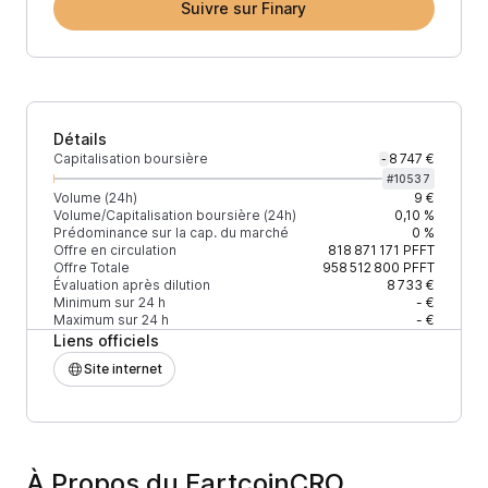
Suivre sur Finary
Détails
Capitalisation boursière
8 747 €
-
#
10537
Volume (24h)
9 €
Volume/Capitalisation boursière (24h)
0,10 %
Prédominance sur la cap. du marché
0 %
Offre en circulation
818 871 171
PFFT
Offre Totale
958 512 800
PFFT
Évaluation après dilution
8 733 €
Minimum sur 24 h
- €
Maximum sur 24 h
- €
Liens officiels
Site internet
À Propos du FartcoinCRO