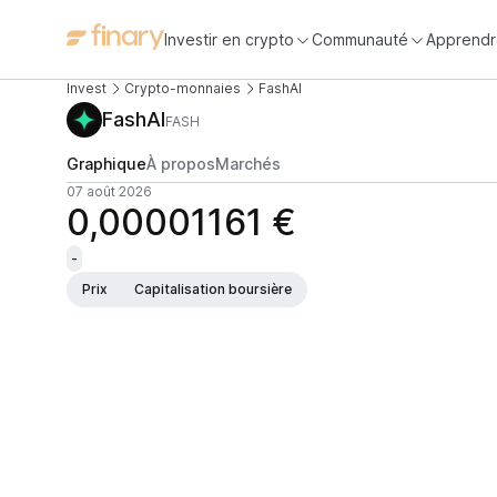
Investir en crypto
Communauté
Apprendr
Invest
Crypto-monnaies
FashAI
FashAI
FASH
Graphique
À propos
Marchés
07 août 2026
0,00001161 €
-
Prix
Capitalisation boursière