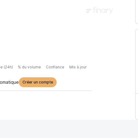
e (24h)
% du volume
Confiance
Mis à jour
tomatique
Créer un compte