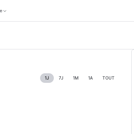
e
1J
7J
1M
1A
TOUT