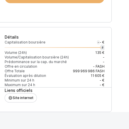
Détails
Capitalisation boursière
- €
-
#
Volume (24h)
135 €
Volume/Capitalisation boursière (24h)
-
Prédominance sur la cap. du marché
-
Offre en circulation
-
FASH
Offre Totale
999 969 986
FASH
Évaluation après dilution
11 605 €
Minimum sur 24 h
- €
Maximum sur 24 h
- €
Liens officiels
Site internet