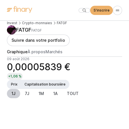
S'inscrire
Invest
Crypto-monnaies
FATGF
FATGF
FATGF
Suivre dans votre portfolio
Graphique
À propos
Marchés
09 août 2026
0,00005839 €
+1,06 %
Prix
Capitalisation boursière
1J
7J
1M
1A
TOUT