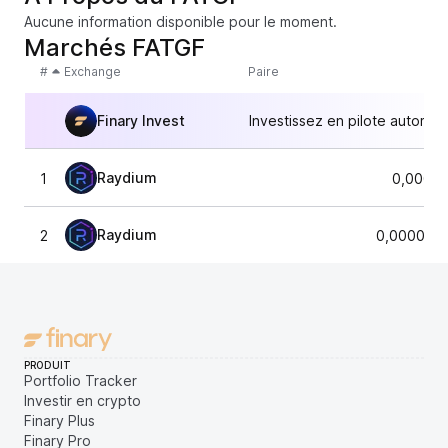
Aucune information disponible pour le moment.
Marchés FATGF
#
Exchange
Paire
Finary Invest
Investissez en pilote automat
Raydium
1
0,00006
Raydium
2
0,0000674
PRODUIT
Portfolio Tracker
Investir en crypto
Finary Plus
Finary Pro