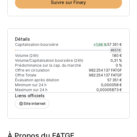
Suivre sur Finary
Détails
Capitalisation boursière
57 351 €
+1,06 %
#
6516
Volume (24h)
180 €
Volume/Capitalisation boursière (24h)
0,31 %
Prédominance sur la cap. du marché
0 %
Offre en circulation
982 254 137
FATGF
Offre Totale
982 254 137
FATGF
Évaluation après dilution
57 351 €
Minimum sur 24 h
0,000058 €
Maximum sur 24 h
0,00005873 €
Liens officiels
Site internet
À Propos du FATGF