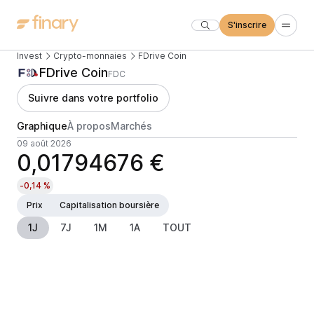
S'inscrire
Invest
Crypto-monnaies
FDrive Coin
FDrive Coin
FDC
Suivre dans votre portfolio
Graphique
À propos
Marchés
09 août 2026
0,01794676 €
-0,14 %
Prix
Capitalisation boursière
1J
7J
1M
1A
TOUT