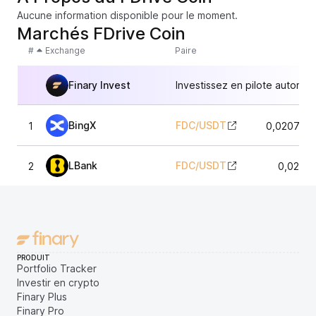
Aucune information disponible pour le moment.
Marchés FDrive Coin
#
Exchange
Paire
Finary Invest
Investissez en pilote automat
BingX
FDC
/
USDT
1
0,020772
LBank
FDC
/
USDT
2
0,0206
PRODUIT
Portfolio Tracker
Investir en crypto
Finary Plus
Finary Pro