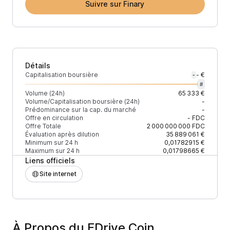
Suivre sur Finary
Détails
Capitalisation boursière
- €
-
#
Volume (24h)
65 333 €
Volume/Capitalisation boursière (24h)
-
Prédominance sur la cap. du marché
-
Offre en circulation
-
FDC
Offre Totale
2 000 000 000
FDC
Évaluation après dilution
35 889 061 €
Minimum sur 24 h
0,01782915 €
Maximum sur 24 h
0,01798665 €
Liens officiels
Site internet
À Propos du FDrive Coin