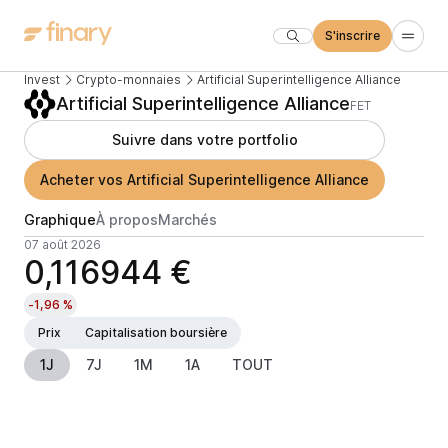
S'inscrire
Invest
Crypto-monnaies
Artificial Superintelligence Alliance
Artificial Superintelligence Alliance
FET
Suivre dans votre portfolio
Acheter vos Artificial Superintelligence Alliance
Graphique
À propos
Marchés
07 août 2026
0,116944 €
-1,96 %
Prix
Capitalisation boursière
1J
7J
1M
1A
TOUT