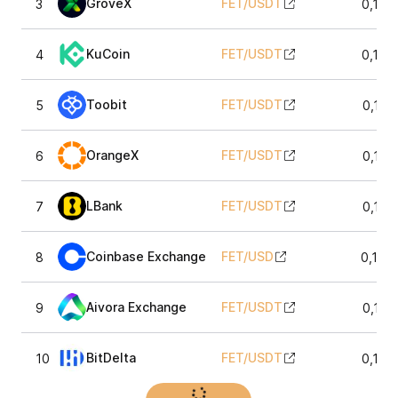
GroveX
FET
/
USDT
3
0,135
KuCoin
FET
/
USDT
4
0,135
Toobit
FET
/
USDT
5
0,135
OrangeX
FET
/
USDT
6
0,135
LBank
FET
/
USDT
7
0,135
Coinbase Exchange
FET
/
USD
8
0,135
Aivora Exchange
FET
/
USDT
9
0,135
BitDelta
FET
/
USDT
10
0,135