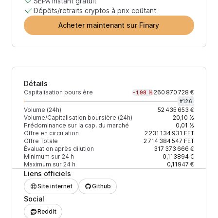
SEPA instant gratuit
Dépôts/retraits cryptos à prix coûtant
Acheter maintenant sur Finary
Détails
Capitalisation boursière
260 870 728 €
-1,98 %
#
126
Volume (24h)
52 435 653 €
Volume/Capitalisation boursière (24h)
20,10 %
Prédominance sur la cap. du marché
0,01 %
Offre en circulation
2 231 134 931
FET
Offre Totale
2 714 384 547
FET
Évaluation après dilution
317 373 666 €
Minimum sur 24 h
0,113894 €
Maximum sur 24 h
0,11947 €
Liens officiels
Site internet
Github
Social
Reddit