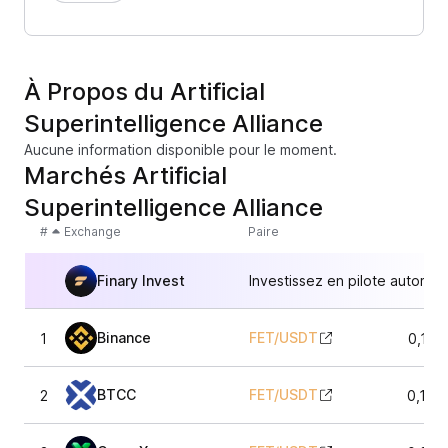
À Propos du Artificial
Superintelligence Alliance
Aucune information disponible pour le moment.
Marchés Artificial
Superintelligence Alliance
#
Exchange
Paire
Finary Invest
Investissez en pilote automat
Binance
FET
/
USDT
1
0,135
BTCC
FET
/
USDT
2
0,135