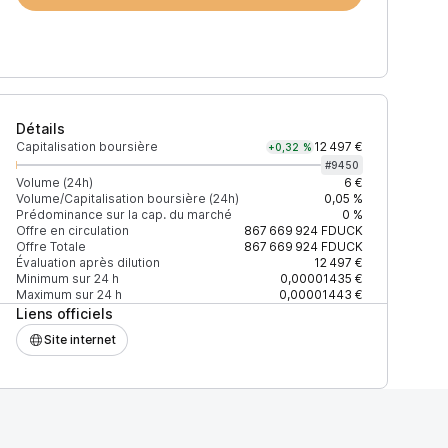
Détails
Capitalisation boursière
12 497 €
+0,32 %
#
9450
Volume (24h)
6 €
Volume/Capitalisation boursière (24h)
0,05 %
Prédominance sur la cap. du marché
0 %
)
% du volume
Confiance
Mis à jour
Offre en circulation
867 669 924
FDUCK
Offre Totale
867 669 924
FDUCK
Évaluation après dilution
12 497 €
Minimum sur 24 h
0,00001435 €
Maximum sur 24 h
0,00001443 €
Liens officiels
$
100 %
Récemment
ÉLEVÉE
Site internet