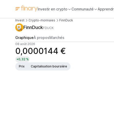
Investir en crypto
Communauté
Apprendr
Invest
Crypto-monnaies
FinnDuck
FinnDuck
FDUCK
Graphique
À propos
Marchés
08 août 2026
0,0000144 €
+0,32 %
Prix
Capitalisation boursière