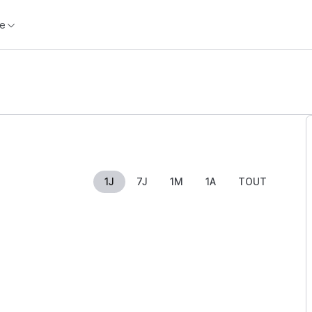
e
1J
7J
1M
1A
TOUT