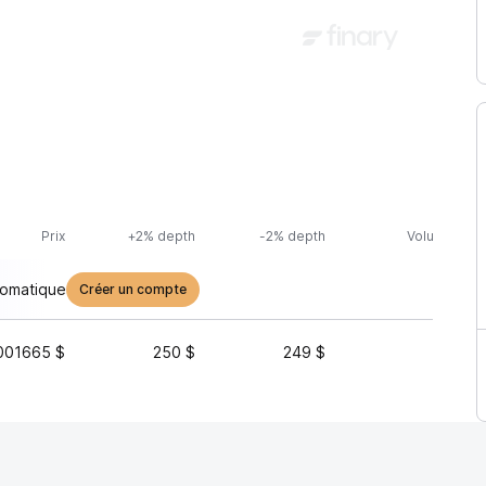
Prix
+2% depth
-2% depth
Volume (24h
tomatique
Créer un compte
001665 $
250 $
249 $
7 