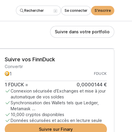
Rechercher
Se connecter
S'inscrire
/
Suivre dans votre portfolio
Suivre vos FinnDuck
Convertir
FDUCK
1
FDUCK
=
0,0000144 €
Connexion sécurisée d’Exchanges et mise à jour
automatique de vos soldes
Synchronisation des Wallets tels que Ledger,
Metamask ...
10,000 cryptos disponibles
Données sécurisées et accès en lecture seule
Suivre sur Finary