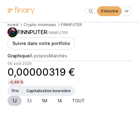
S'inscrire
Invest
Crypto-monnaies
FINNPUTER
FINNPUTER
FINNPUTER
Suivre dans votre portfolio
Graphique
À propos
Marchés
06 août 2026
0,00000319 €
-0,69 %
Prix
Capitalisation boursière
1J
7J
1M
1A
TOUT