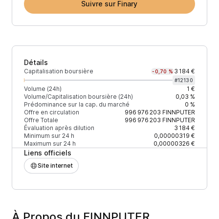
Suivre sur Finary
Détails
Capitalisation boursière
3 184 €
-0,70 %
#
12130
Volume (24h)
1 €
Volume/Capitalisation boursière (24h)
0,03 %
Prédominance sur la cap. du marché
0 %
Offre en circulation
996 976 203
FINNPUTER
Offre Totale
996 976 203
FINNPUTER
Évaluation après dilution
3 184 €
Minimum sur 24 h
0,00000319 €
Maximum sur 24 h
0,00000326 €
Liens officiels
Site internet
À Propos du FINNPUTER