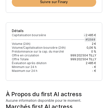
Suivre sur Finary
Détails
Capitalisation boursière
2 485 €
-
#
12568
Volume (24h)
2 €
Volume/Capitalisation boursière (24h)
0,06 %
Prédominance sur la cap. du marché
0 %
Offre en circulation
999 202 504
TILLY
Offre Totale
999 202 504
TILLY
Évaluation après dilution
2 485 €
Minimum sur 24 h
- €
Maximum sur 24 h
- €
À Propos du first AI actress
Aucune information disponible pour le moment.
Marchés first AI actress