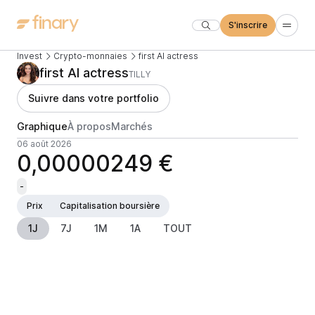
S'inscrire
Invest
Crypto-monnaies
first AI actress
first AI actress
TILLY
Suivre dans votre portfolio
Graphique
À propos
Marchés
06 août 2026
0,00000249 €
-
Prix
Capitalisation boursière
1J
7J
1M
1A
TOUT