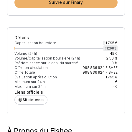
Suivre sur Finary
Détails
Capitalisation boursière
1 795 €
-
#
12983
Volume (24h)
45 €
Volume/Capitalisation boursière (24h)
2,50 %
Prédominance sur la cap. du marché
0 %
Offre en circulation
998 836 924
FISHEE
Offre Totale
998 836 924
FISHEE
Évaluation après dilution
1 795 €
Minimum sur 24 h
- €
Maximum sur 24 h
- €
Liens officiels
Site internet
À Propos du Fishee