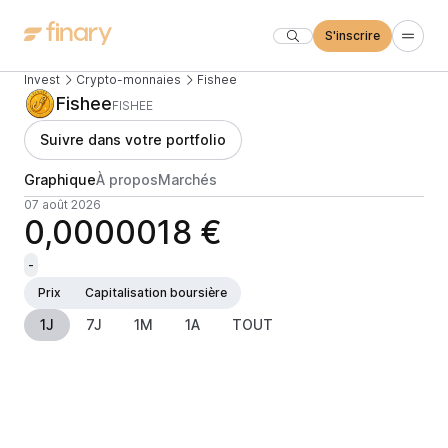
S'inscrire
Invest
Crypto-monnaies
Fishee
Fishee
FISHEE
Suivre dans votre portfolio
Graphique
À propos
Marchés
07 août 2026
0,0000018 €
-
Prix
Capitalisation boursière
1J
7J
1M
1A
TOUT