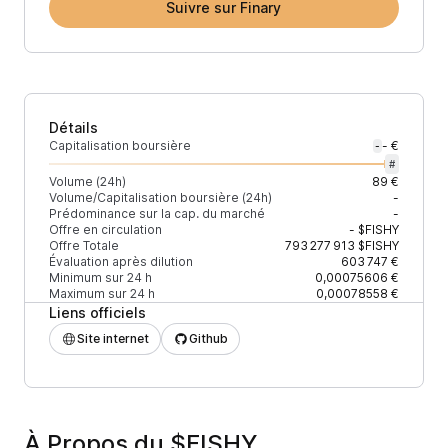
Suivre sur Finary
Détails
Capitalisation boursière
- €
-
#
Volume (24h)
89 €
Volume/Capitalisation boursière (24h)
-
Prédominance sur la cap. du marché
-
Offre en circulation
-
$FISHY
Offre Totale
793 277 913
$FISHY
Évaluation après dilution
603 747 €
Minimum sur 24 h
0,00075606 €
Maximum sur 24 h
0,00078558 €
Liens officiels
Site internet
Github
À Propos du $FISHY