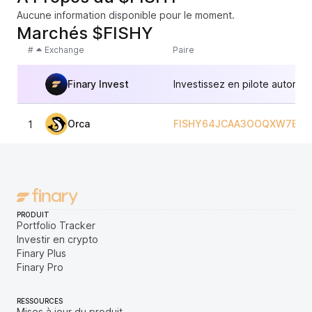
Aucune information disponible pour le moment.
Marchés $FISHY
#
Exchange
Paire
Finary Invest
Investissez en pilote automat
Orca
FISHY64JCAA3OOQXW7BHT
1
PRODUIT
Portfolio Tracker
Investir en crypto
Finary Plus
Finary Pro
RESSOURCES
Mises à jour du produit