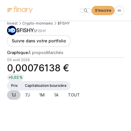
S'inscrire
Invest
Crypto-monnaies
$FISHY
$FISHY
$FISHY
Suivre dans votre portfolio
Graphique
À propos
Marchés
09 août 2026
0,00076138 €
+0,02 %
Prix
Capitalisation boursière
1J
7J
1M
1A
TOUT