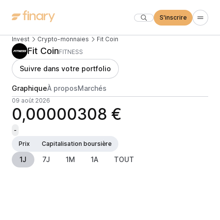
S'inscrire
Invest
Crypto-monnaies
Fit Coin
Fit Coin
FITNESS
Suivre dans votre portfolio
Graphique
À propos
Marchés
09 août 2026
0,00000308 €
-
Prix
Capitalisation boursière
1J
7J
1M
1A
TOUT