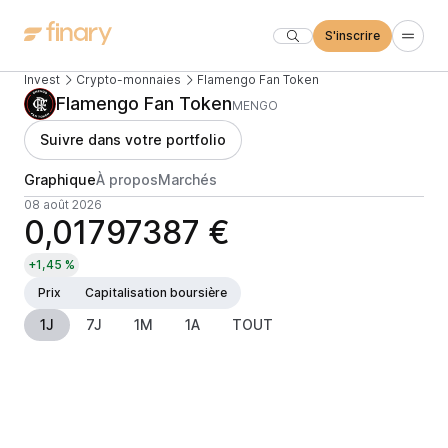
S'inscrire
Invest
Crypto-monnaies
Flamengo Fan Token
Flamengo Fan Token
MENGO
Suivre dans votre portfolio
Graphique
À propos
Marchés
08 août 2026
0,01797387 €
+1,45 %
Prix
Capitalisation boursière
1J
7J
1M
1A
TOUT