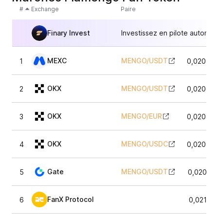
#
Exchange
Paire
Finary Invest
Investissez en pilote automat
MEXC
MENGO
/
USDT
1
0,02078
OKX
MENGO
/
USDT
2
0,02069
OKX
MENGO
/
EUR
3
0,02088
OKX
MENGO
/
USDC
4
0,02095
Gate
MENGO
/
USDT
5
0,02065
FanX Protocol
6
0,02122