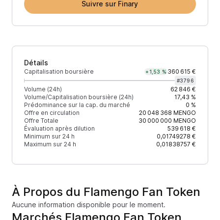
Suivre sur Finary
Détails
Capitalisation boursière
360 615 €
+1,53 %
#
3796
Volume (24h)
62 846 €
Volume/Capitalisation boursière (24h)
17,43 %
Prédominance sur la cap. du marché
0 %
Offre en circulation
20 048 368
MENGO
Offre Totale
30 000 000
MENGO
Évaluation après dilution
539 618 €
Minimum sur 24 h
0,01749278 €
Maximum sur 24 h
0,01838757 €
À Propos du Flamengo Fan Token
Aucune information disponible pour le moment.
Marchés Flamengo Fan Token