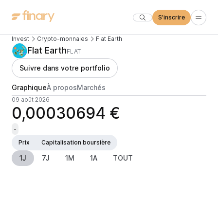
S'inscrire
Invest
Crypto-monnaies
Flat Earth
Flat Earth
FLAT
Suivre dans votre portfolio
Graphique
À propos
Marchés
09 août 2026
0,00030694 €
-
Prix
Capitalisation boursière
1J
7J
1M
1A
TOUT