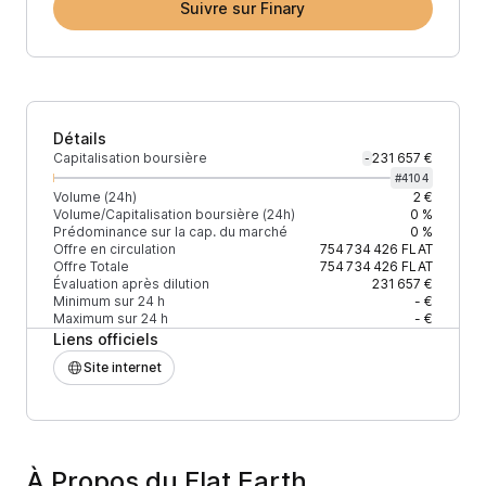
Suivre sur Finary
Détails
Capitalisation boursière
231 657 €
-
#
4104
Volume (24h)
2 €
Volume/Capitalisation boursière (24h)
0 %
Prédominance sur la cap. du marché
0 %
Offre en circulation
754 734 426
FLAT
Offre Totale
754 734 426
FLAT
Évaluation après dilution
231 657 €
Minimum sur 24 h
- €
Maximum sur 24 h
- €
Liens officiels
Site internet
À Propos du Flat Earth